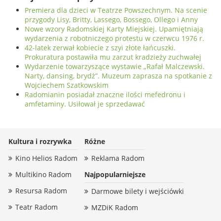
Premiera dla dzieci w Teatrze Powszechnym. Na scenie
przygody Lisy, Britty, Lassego, Bossego, Ollego i Anny
Nowe wzory Radomskiej Karty Miejskiej. Upamiętniają
wydarzenia z robotniczego protestu w czerwcu 1976 r.
42-latek zerwał kobiecie z szyi złote łańcuszki.
Prokuratura postawiła mu zarzut kradzieży zuchwałej
Wydarzenie towarzyszące wystawie „Rafał Malczewski.
Narty, dansing, brydż”. Muzeum zaprasza na spotkanie z
Wojciechem Szatkowskim
Radomianin posiadał znaczne ilości mefedronu i
amfetaminy. Usiłował je sprzedawać
Kultura i rozrywka
Różne
Kino Helios Radom
Reklama Radom
Multikino Radom
Najpopularniejsze
Resursa Radom
Darmowe bilety i wejściówki
Teatr Radom
MZDiK Radom