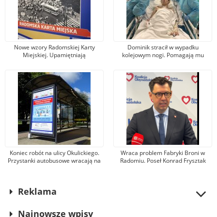
Nowe wzory Radomskiej Karty
Dominik stracił w wypadku
Miejskiej. Upamiętniają
kolejowym nogi. Pomagają mu
wydarzenia z robotniczego
tysiące osób, jeden z darczyńców
protestu w czerwcu 1976 r.
przekazał na leczenie 100 tys. zł!
Koniec robót na ulicy Okulickiego.
Wraca problem Fabryki Broni w
Przystanki autobusowe wracają na
Radomiu. Poseł Konrad Frysztak
dawne miejsce
(KO) odpiera zarzuty posła
Przemysława Czarnka (PiS)
Reklama
Najnowsze wpisy