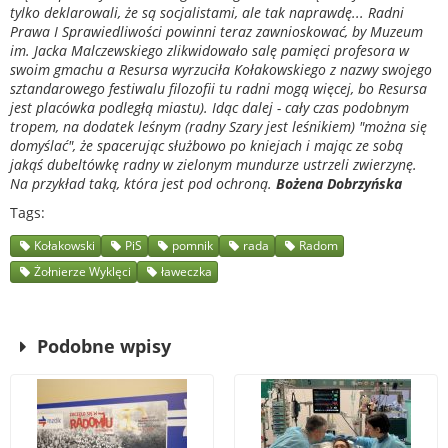
tylko deklarowali, że są socjalistami, ale tak naprawdę...
Radni
Prawa I Sprawiedliwości powinni teraz zawnioskować, by Muzeum
im. Jacka Malczewskiego zlikwidowało salę pamięci profesora w
swoim gmachu a Resursa wyrzuciła Kołakowskiego z nazwy swojego
sztandarowego festiwalu filozofii tu radni mogą więcej, bo Resursa
jest placówka podległą miastu).
Idąc dalej - cały czas podobnym
tropem, na dodatek leśnym (radny Szary jest leśnikiem) "można się
domyślać", że spacerując służbowo po kniejach i mając ze sobą
jakąś dubeltówkę radny w zielonym mundurze ustrzeli zwierzynę.
Na przykład taką, która jest pod ochroną.
Bożena Dobrzyńska
Tags
Kołakowski
PiS
pomnik
rada
Radom
Żołnierze Wyklęci
ławeczka
Podobne wpisy