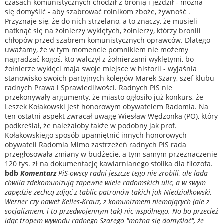
czasach komunistycznych chodził z bronią i jeździł - można
się domyślić - aby szabrować rolnikom zboże, żywność .
Przyznaje się, że do nich strzelano, a to znaczy, że musieli
natknąć się na żołnierzy wyklętych, żołnierzy, którzy bronili
chłopów przed szabrem komunistycznych oprawców. Dlatego
uważamy, że w tym momencie pomnikiem nie możemy
nagradzać kogoś, kto walczył z żołnierzami wyklętymi, bo
żołnierze wyklęci maja swoje miejsce w historii - wyjaśnia
stanowisko swoich partyjnych kolegów Marek Szary, szef klubu
radnych Prawa i Sprawiedliwości. Radnych PiS nie
przekonywały argumenty, że miasto ogłosiło już konkurs, że
Leszek Kołakowski jest honorowym obywatelem Radomia. Na
ten ostatni aspekt zwracał uwagę Wiesław Wędzonka (PO), który
podkreślał, że należałoby także w podobny jak prof.
Kołakowskiego sposób upamiętnić innych honorowych
obywateli Radomia Mimo zastrzeżeń radnych PiS rada
przegłosowała zmiany w budżecie, a tym samym przeznaczenie
120 tys. zł na dokumentację kawiarnianego stolika dla filozofa.
bdb
Komentarz
PiS-owscy radni jeszcze tego nie zrobili, ale lada
chwila zdekomunizują zapewne wiele radomskich ulic, a w swym
zapędzie zechcą zdjąć z tablic patronów takich jak Niedziałkowski,
Werner czy nawet Kelles-Krauz, z komunizmem niemających (ale z
socjalizmem, i to przedwojennym tak) nic wspólnego. No bo przecież
idąc tropem wywodu radnego Szarego "można się domyślać", że