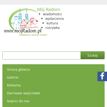
Mój Radom
wiadomości
wydarzenia
kultura
rozrywka
Strona główna
Galerie
Reklama
Darmowe wejściówki
Napisz do nas