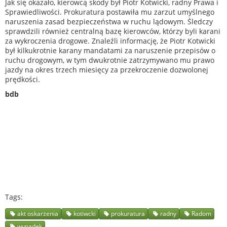
Jak się okazało, kierowcą skody był Piotr Kotwicki, radny Prawa i
Sprawiedliwości. Prokuratura postawiła mu zarzut umyślnego
naruszenia zasad bezpieczeństwa w ruchu lądowym. Śledczy
sprawdzili również centralną bazę kierowców, którzy byli karani
za wykroczenia drogowe. Znaleźli informację, że Piotr Kotwicki
był kilkukrotnie karany mandatami za naruszenie przepisów o
ruchu drogowym, w tym dwukrotnie zatrzymywano mu prawo
jazdy na okres trzech miesięcy za przekroczenie dozwolonej
prędkości.
bdb
Tags
akt oskarżenia
kotiwcki
prokuratura
radny
Radom
wypadek