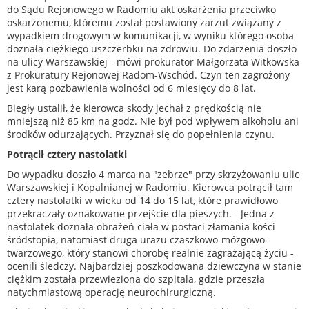
do Sądu Rejonowego w Radomiu akt oskarżenia przeciwko
oskarżonemu, któremu został postawiony zarzut związany z
wypadkiem drogowym w komunikacji, w wyniku którego osoba
doznała ciężkiego uszczerbku na zdrowiu. Do zdarzenia doszło
na ulicy Warszawskiej - mówi prokurator Małgorzata Witkowska
z Prokuratury Rejonowej Radom-Wschód. Czyn ten zagrożony
jest karą pozbawienia wolności od 6 miesięcy do 8 lat.
Biegły ustalił, że kierowca skody jechał z prędkością nie
mniejszą niż 85 km na godz. Nie był pod wpływem alkoholu ani
środków odurzających. Przyznał się do popełnienia czynu.
Potrącił cztery nastolatki
Do wypadku doszło 4 marca na "zebrze" przy skrzyżowaniu ulic
Warszawskiej i Kopalnianej w Radomiu. Kierowca potrącił tam
cztery nastolatki w wieku od 14 do 15 lat, które prawidłowo
przekraczały oznakowane przejście dla pieszych. - Jedna z
nastolatek doznała obrażeń ciała w postaci złamania kości
śródstopia, natomiast druga urazu czaszkowo-mózgowo-
twarzowego, który stanowi chorobę realnie zagrażającą życiu -
ocenili śledczy. Najbardziej poszkodowana dziewczyna w stanie
ciężkim została przewieziona do szpitala, gdzie przeszła
natychmiastową operację neurochirurgiczną.