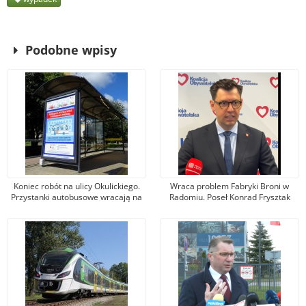
Podobne wpisy
Koniec robót na ulicy Okulickiego.
Wraca problem Fabryki Broni w
Przystanki autobusowe wracają na
Radomiu. Poseł Konrad Frysztak
dawne miejsce
(KO) odpiera zarzuty posła
Przemysława Czarnka (PiS)