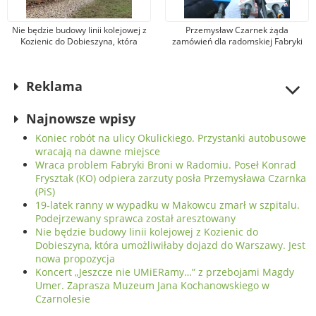
Nie będzie budowy linii kolejowej z
Przemysław Czarnek żąda
Kozienic do Dobieszyna, która
zamówień dla radomskiej Fabryki
umożliwiłaby dojazd do Warszawy.
Broni. Zarząd firmy odpowiada, że
Jest nowa propozycja
kandydat na premiera mówi
nieprawdę
Reklama
Najnowsze wpisy
Koniec robót na ulicy Okulickiego. Przystanki autobusowe
wracają na dawne miejsce
Wraca problem Fabryki Broni w Radomiu. Poseł Konrad
Frysztak (KO) odpiera zarzuty posła Przemysława Czarnka
(PiS)
19-latek ranny w wypadku w Makowcu zmarł w szpitalu.
Podejrzewany sprawca został aresztowany
Nie będzie budowy linii kolejowej z Kozienic do
Dobieszyna, która umożliwiłaby dojazd do Warszawy. Jest
nowa propozycja
Koncert „Jeszcze nie UMiERamy…” z przebojami Magdy
Umer. Zaprasza Muzeum Jana Kochanowskiego w
Czarnolesie