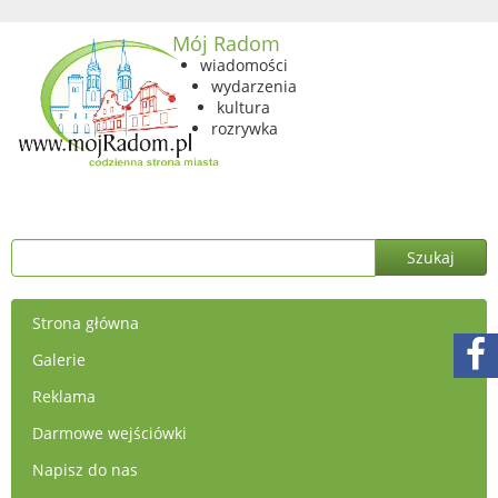
Mój Radom
wiadomości
wydarzenia
kultura
rozrywka
Strona główna
Galerie
Reklama
Darmowe wejściówki
Napisz do nas