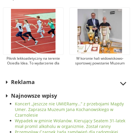
głównych portugalski trener
drużyny: „Lepsze ustawki z
Radomiaka i radny Wójcik
kibicami, niż…”
Piknik lekkoatletyczny na terenie
W koronie hali widowiskowo-
Osiedla Idea. To wydarzenie dla
sportowej powstanie Muzeum
osób w każdym wieku
Sportu. Ma być gotowe za dwa
miesiące
Reklama
Najnowsze wpisy
Koncert „Jeszcze nie UMiERamy…” z przebojami Magdy
Umer. Zaprasza Muzeum Jana Kochanowskiego w
Czarnolesie
Wypadek w gminie Wolanów. Kierujący Seatem 31-latek
miał promil alkoholu w organizmie. Został ranny
Przemysław Czarnek żąda zamówień dla radomskiej