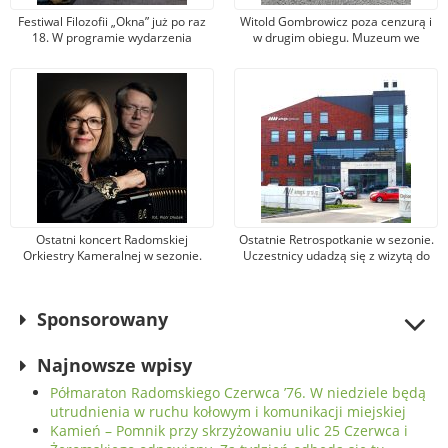
Festiwal Filozofii „Okna” już po raz
Witold Gombrowicz poza cenzurą i
18. W programie wydarzenia
w drugim obiegu. Muzeum we
warsztaty, wykłady i spektakle
Wsoli otwiera nowe przestrzenie
Ostatni koncert Radomskiej
Ostatnie Retrospotkanie w sezonie.
Orkiestry Kameralnej w sezonie.
Uczestnicy udadzą się z wizytą do
Królem wieczoru będzie tango i
Karscha
Astor Piazzolla
Sponsorowany
Najnowsze wpisy
Półmaraton Radomskiego Czerwca ’76. W niedziele będą
utrudnienia w ruchu kołowym i komunikacji miejskiej
Kamień – Pomnik przy skrzyżowaniu ulic 25 Czerwca i