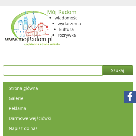
Mój Radom
wiadomości
wydarzenia
kultura
rozrywka
Strona główna
Galerie
Reklama
Darmowe wejściówki
Napisz do nas