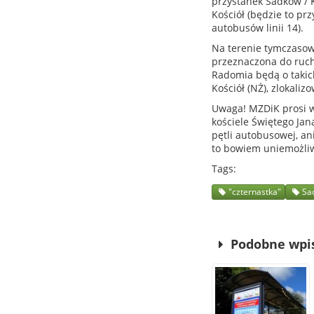
przystanek Sadków / 
Kościół (będzie to pr
autobusów linii 14).
Na terenie tymczasow
przeznaczona do ruch
Radomia będą o takic
Kościół (NŻ), zlokaliz
Uwaga! MZDiK prosi w
kościele Świętego Jan
pętli autobusowej, a
to bowiem uniemożli
Tags
"czternastka"
Sa
Podobne wpi