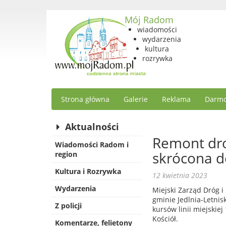
Mój Radom
wiadomości
wydarzenia
kultura
rozrywka
Strona główna
Galerie
Reklama
Darmo
Aktualności
Remont drog
Wiadomości Radom i
skrócona d
region
Kultura i Rozrywka
12 kwietnia 2023
Wydarzenia
Miejski Zarząd Dróg 
gminie Jedlnia-Letnis
Z policji
kursów linii miejskie
Kościół.
Komentarze, felietony