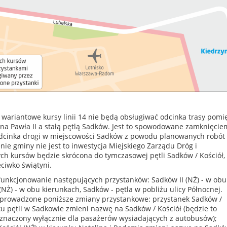
wariantowe kursy linii 14 nie będą obsługiwać odcinka trasy pomi
ana Pawła II a stałą pętlą Sadków. Jest to spowodowane zamknięcie
dcinka drogi w miejscowości Sadków z powodu planowanych robót
ie gminy nie jest to inwestycja Miejskiego Zarządu Dróg i
ych kursów będzie skrócona do tymczasowej pętli Sadków / Kościół,
ciwko świątyni.
funkcjonowanie następujących przystanków: Sadków II (NŻ) - w obu
(NŻ) - w obu kierunkach, Sadków - pętla w pobliżu ulicy Północnej.
prowadzone poniższe zmiany przystankowe: przystanek Sadków /
ku pętli w Sadkowie zmieni nazwę na Sadków / Kościół (będzie to
zeznaczony wyłącznie dla pasażerów wysiadających z autobusów);