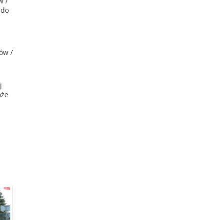
w /
 do
ów /
j
oże