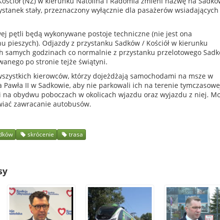
Kościół (NŻ) w kierunku Natolina i Radomia zmieni nazwę na Sadkó
zystanek stały, przeznaczony wyłącznie dla pasażerów wsiadających
ej pętli będą wykonywane postoje techniczne (nie jest ona
u pieszych). Odjazdy z przystanku Sadków / Kościół w kierunku
h samych godzinach co normalnie z przystanku przelotowego Sadk
owanego po stronie tejże świątyni.
szystkich kierowców, którzy dojeżdżają samochodami na msze w
a Pawła II w Sadkowie, aby nie parkowali ich na terenie tymczasowe
ni na obydwu poboczach w okolicach wjazdu oraz wyjazdu z niej. M
wiać zawracanie autobusów.
dków
skrócenie
trasa
sy