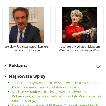
Zaprasza Muzeum Jana
Kochanowskiego w Czarnolesie
Jarosław Rabenda wygrał konkurs
„Literatura według…”. Muzeum
na dyrektora Teatru
Witolda Gombrowicza we Wsoli
Powszechnego. To wieloletni aktor
zaprasza na spotkanie z Krystyną
radomskiej sceny
Dąbrowską
Reklama
Najnowsze wpisy
19-latek ranny w wypadku w Makowcu zmarł w szpitalu.
Podejrzewany sprawca został aresztowany
Nie będzie budowy linii kolejowej z Kozienic do
Dobieszyna, która umożliwiłaby dojazd do Warszawy. Jest
nowa propozycja
Koncert „Jeszcze nie UMiERamy…” z przebojami Magdy