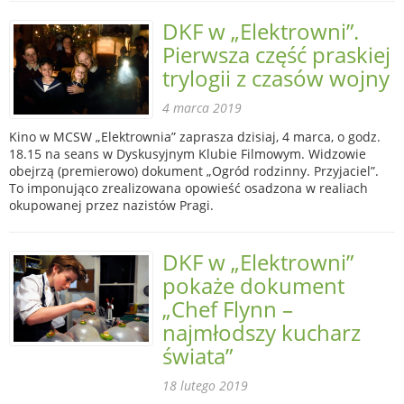
DKF w „Elektrowni”.
Pierwsza część praskiej
trylogii z czasów wojny
4 marca 2019
Kino w MCSW „Elektrownia” zaprasza dzisiaj, 4 marca, o godz.
18.15 na seans w Dyskusyjnym Klubie Filmowym. Widzowie
obejrzą (premierowo) dokument „Ogród rodzinny. Przyjaciel”.
To imponująco zrealizowana opowieść osadzona w realiach
okupowanej przez nazistów Pragi.
DKF w „Elektrowni”
pokaże dokument
„Chef Flynn –
najmłodszy kucharz
świata”
18 lutego 2019