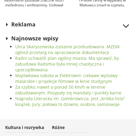
Radomianin posiadał znaczne ilości
19-latek ranny w wypadku w
mefedronu i amfetaminy. Usiłował
Makowcu zmarł w szpitalu.
je sprzedawać
Podejrzewany sprawca został
aresztowany
Reklama
Najnowsze wpisy
Ulica Skaryszewska zostanie przebudowana. MZDiK
ogłosił przetarg na opracowanie dokumentacji
Radni uchwalili plan ogólny miasta. Ma sprawić, by
zabudowa Radomia była mniej chaotyczna i
uporządkowana
Majówkowa sobota w Elektrowni: ciekawe wystawy
malarskie i projekcje filmowe w kinie studyjnym
Za szybko, nawet o ponad 50 km/h w terenie
zabudowanym. Posypały się mandaty i punkty karne
Nagroda Literacka im. Gombrowicza. Jest „krótka lista”
książek. Jury: połowa to dziwne, osobne, samoswoje
Kultura i rozrywka
Różne