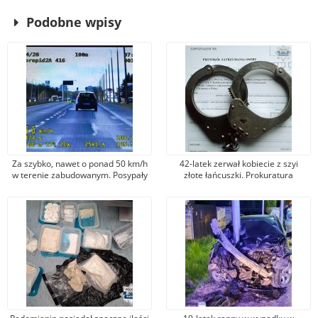
Podobne wpisy
Za szybko, nawet o ponad 50 km/h
42-latek zerwał kobiecie z szyi
w terenie zabudowanym. Posypały
złote łańcuszki. Prokuratura
się mandaty i punkty karne
postawiła mu zarzut kradzieży
zuchwałej