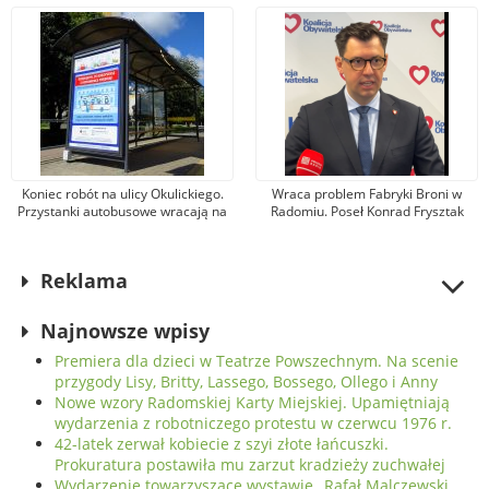
protestu w czerwcu 1976 r.
przekazał na leczenie 100 tys. zł!
Koniec robót na ulicy Okulickiego.
Wraca problem Fabryki Broni w
Przystanki autobusowe wracają na
Radomiu. Poseł Konrad Frysztak
dawne miejsce
(KO) odpiera zarzuty posła
Przemysława Czarnka (PiS)
Reklama
Najnowsze wpisy
Premiera dla dzieci w Teatrze Powszechnym. Na scenie
przygody Lisy, Britty, Lassego, Bossego, Ollego i Anny
Nowe wzory Radomskiej Karty Miejskiej. Upamiętniają
wydarzenia z robotniczego protestu w czerwcu 1976 r.
42-latek zerwał kobiecie z szyi złote łańcuszki.
Prokuratura postawiła mu zarzut kradzieży zuchwałej
Wydarzenie towarzyszące wystawie „Rafał Malczewski.