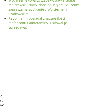
Wydarzenie towarzyszące wystawie „Rafał
Malczewski. Narty, dansing, brydż”. Muzeum
zaprasza na spotkanie z Wojciechem
Szatkowskim
Radomianin posiadał znaczne ilości
mefedronu i amfetaminy. Usiłował je
sprzedawać
 -
12
w z
owe