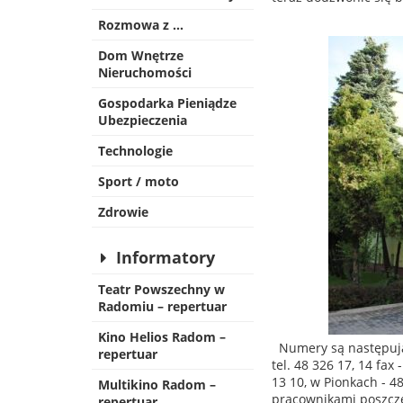
Rozmowa z …
Dom Wnętrze
Nieruchomości
Gospodarka Pieniądze
Ubezpieczenia
Technologie
Sport / moto
Zdrowie
Informatory
Teatr Powszechny w
Radomiu – repertuar
Kino Helios Radom –
Numery są następujące
repertuar
tel. 48 326 17, 14 fax
13 10, w Pionkach - 4
Multikino Radom –
pracownikami poszcz
repertuar