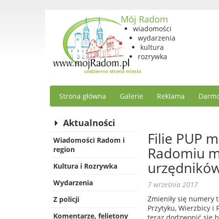
Mój Radom
wiadomości
wydarzenia
kultura
rozrywka
Strona główna
Galerie
Reklama
Darmo
Aktualności
Filie PUP 
Wiadomości Radom i
Radomiu m
region
urzędnikó
Kultura i Rozrywka
Wydarzenia
7 września 2017
Zmieniły się numery 
Z policji
Przytyku, Wierzbicy 
Komentarze, felietony
teraz dodzwonić się b