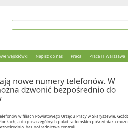
we wejściówki
Napisz do nas
Praca
Praca IT Warszawa
mają nowe numery telefonów. W
ożna dzwonić bezpośrednio do
w
telefonów w filiach Powiatowego Urzędu Pracy w Skaryszewie, Goźdz
i Pionkach, a do poszczególnych pokoi radomskim pośredniaku możn
ezpośrednio, bez pośrednictwa centrali.