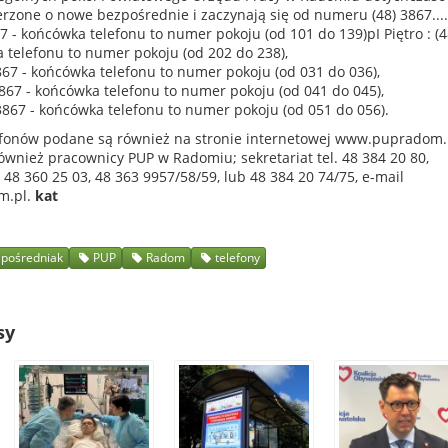
rzone o nowe bezpośrednie i zaczynają się od numeru (48) 3867....
67 - końcówka telefonu to numer pokoju (od 101 do 139)pI Piętro : (4
 telefonu to numer pokoju (od 202 do 238),
 3867 - końcówka telefonu to numer pokoju (od 031 do 036),
) 3867 - końcówka telefonu to numer pokoju (od 041 do 045),
) 3867 - końcówka telefonu to numer pokoju (od 051 do 056).
fonów podane są również na stronie internetowej www.pupradom.
również pracownicy PUP w Radomiu; sekretariat tel. 48 384 20 80,
 48 360 25 03, 48 363 9957/58/59, lub 48 384 20 74/75, e-mail
m.pl.
kat
pośredniak
PUP
Radom
telefony
sy