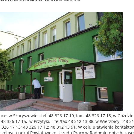
: w Skaryszewie - tel. 48 326 17 19, fax - 48 326 17 18, w Goździe
 - 48 326 17 15, w Przytyku - tel/fax 48 312 13 88, w Wierzbicy - 48 3
8 326 17 13; 48 326 17 12; 48 312 13 91. W celu ułatwienia kontaktó
ególnych pokoi Powiatowego Urzędu Pracy w Radomiu dotychczas