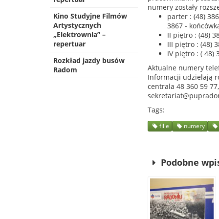
numery zostały rozsze
Kino Studyjne Filmów
parter : (48) 38
Artystycznych
3867 - końcówka
„Elektrownia” –
II piętro : (48)
repertuar
III piętro : (48
IV piętro : ( 48
Rozkład jazdy busów
Aktualne numery tele
Radom
Informacji udzielają 
centrala 48 360 59 77,
sekretariat@puprado
Tags
filie
numery
Podobne wpi