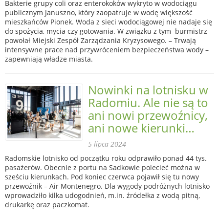
Bakterie grupy coli oraz enterokoków wykryto w wodociągu
publicznym Januszno, który zaopatruje w wodę większość
mieszkańców Pionek. Woda z sieci wodociągowej nie nadaje się
do spożycia, mycia czy gotowania. W związku z tym burmistrz
powołał Miejski Zespół Zarządzania Kryzysowego. – Trwają
intensywne prace nad przywróceniem bezpieczeństwa wody –
zapewniają władze miasta.
Nowinki na lotnisku w
Radomiu. Ale nie są to
ani nowi przewoźnicy,
ani nowe kierunki…
5 lipca 2024
Radomskie lotnisko od początku roku odprawiło ponad 44 tys.
pasażerów. Obecnie z portu na Sadkowie polecieć można w
sześciu kierunkach. Pod koniec czerwca pojawił się tu nowy
przewoźnik – Air Montenegro. Dla wygody podróżnych lotnisko
wprowadziło kilka udogodnień, m.in. źródełka z wodą pitną,
drukarkę oraz paczkomat.