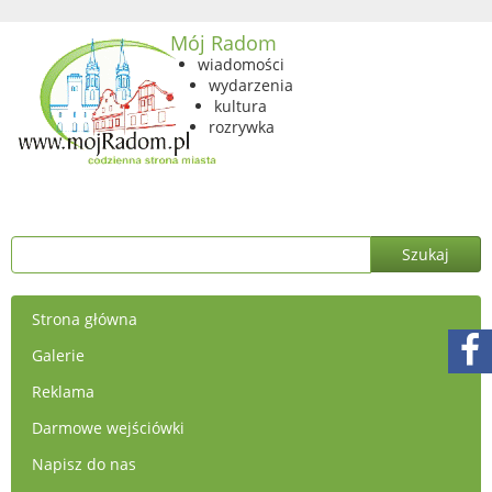
Mój Radom
wiadomości
wydarzenia
kultura
rozrywka
Strona główna
Galerie
Reklama
Darmowe wejściówki
Napisz do nas