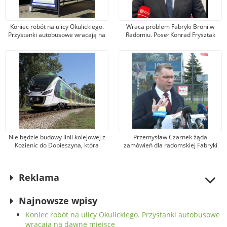
Koniec robót na ulicy Okulickiego.
Wraca problem Fabryki Broni w
Przystanki autobusowe wracają na
Radomiu. Poseł Konrad Frysztak
dawne miejsce
(KO) odpiera zarzuty posła
Przemysława Czarnka (PiS)
Nie będzie budowy linii kolejowej z
Przemysław Czarnek żąda
Kozienic do Dobieszyna, która
zamówień dla radomskiej Fabryki
umożliwiłaby dojazd do Warszawy.
Broni. Zarząd firmy odpowiada, że
Jest nowa propozycja
kandydat na premiera mówi
nieprawdę
Reklama
Najnowsze wpisy
Koniec robót na ulicy Okulickiego. Przystanki autobusowe
wracają na dawne miejsce