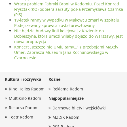
Wraca problem Fabryki Broni w Radomiu. Poseł Konrad
Frysztak (KO) odpiera zarzuty posła Przemysława Czarnka
(PiS)
19-latek ranny w wypadku w Makowcu zmarł w szpitalu.
Podejrzewany sprawca został aresztowany
Nie będzie budowy linii kolejowej z Kozienic do
Dobieszyna, która umożliwiłaby dojazd do Warszawy. Jest
nowa propozycja
Koncert „Jeszcze nie UMiERamy…” z przebojami Magdy
Umer. Zaprasza Muzeum Jana Kochanowskiego w
Czarnolesie
Kultura i rozrywka
Różne
Kino Helios Radom
Reklama Radom
Multikino Radom
Najpopularniejsze
Resursa Radom
Darmowe bilety i wejściówki
Teatr Radom
MZDiK Radom
PKS Radom