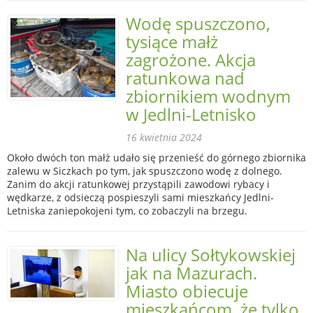
Wodę spuszczono,
tysiące małż
zagrożone. Akcja
ratunkowa nad
zbiornikiem wodnym
w Jedlni-Letnisko
16 kwietnia 2024
Około dwóch ton małż udało się przenieść do górnego zbiornika
zalewu w Siczkach po tym, jak spuszczono wodę z dolnego.
Zanim do akcji ratunkowej przystąpili zawodowi rybacy i
wędkarze, z odsieczą pospieszyli sami mieszkańcy Jedlni-
Letniska zaniepokojeni tym, co zobaczyli na brzegu.
Na ulicy Sołtykowskiej
jak na Mazurach.
Miasto obiecuje
mieszkańcom, że tylko