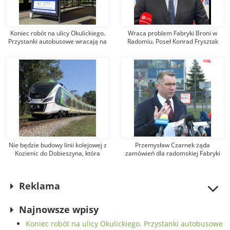
Koniec robót na ulicy Okulickiego.
Wraca problem Fabryki Broni w
Przystanki autobusowe wracają na
Radomiu. Poseł Konrad Frysztak
dawne miejsce
(KO) odpiera zarzuty posła
Przemysława Czarnka (PiS)
Nie będzie budowy linii kolejowej z
Przemysław Czarnek żąda
Kozienic do Dobieszyna, która
zamówień dla radomskiej Fabryki
umożliwiłaby dojazd do Warszawy.
Broni. Zarząd firmy odpowiada, że
Jest nowa propozycja
kandydat na premiera mówi
nieprawdę
Reklama
Najnowsze wpisy
Koniec robót na ulicy Okulickiego. Przystanki autobusowe