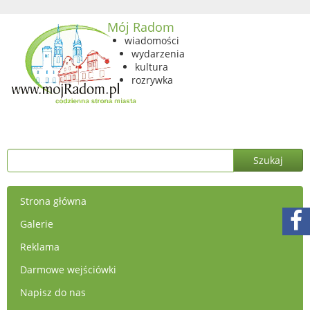
Mój Radom
wiadomości
wydarzenia
kultura
rozrywka
Strona główna
Galerie
Reklama
Darmowe wejściówki
Napisz do nas