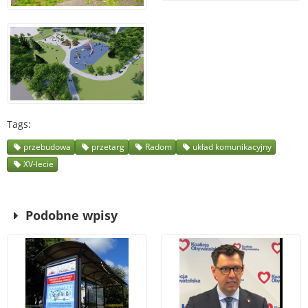
Tags
przebudowa
przetarg
Radom
układ komunikacyjny
XV-lecie
Podobne wpisy