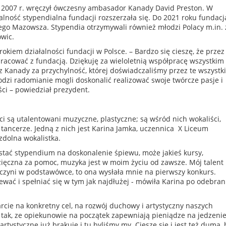
 2007 r. wręczył ówczesny ambasador Kanady David Preston. W
łalność stypendialna fundacji rozszerzała się. Do 2021 roku fundacj
łego Mazowsza. Stypendia otrzymywali również młodzi Polacy m.in.
owic.
rokiem działalności fundacji w Polsce. – Bardzo się cieszę, że przez
racować z fundacją. Dziękuję za wieloletnią współpracę wszystkim
 Kanady za przychylność, której doświadczaliśmy przez te wszystk
młodzi radomianie mogli doskonalić realizować swoje twórcze pasje i
ci – powiedział prezydent.
i są utalentowani muzyczne, plastyczne; są wśród nich wokaliści,
 i tancerze. Jedną z nich jest Karina Jamka, uczennica X Liceum
zdolna wokalistka.
stać stypendium na doskonalenie śpiewu, może jakieś kursy,
zięczna za pomoc, muzyka jest w moim życiu od zawsze. Mój talent
yni w podstawówce, to ona wysłała mnie na pierwszy konkurs.
wać i spełniać się w tym jak najdłużej - mówiła Karina po odebran
rcie na konkretny cel, na rozwój duchowy i artystyczny naszych
 tak, ze opiekunowie na początek zapewniają pieniądze na jedzenie
artystyczne już brakuje i tu byliśmy my. Cieszę się i jest też duma, 