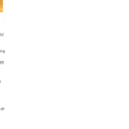
ść
bią
ogę
s
 dr