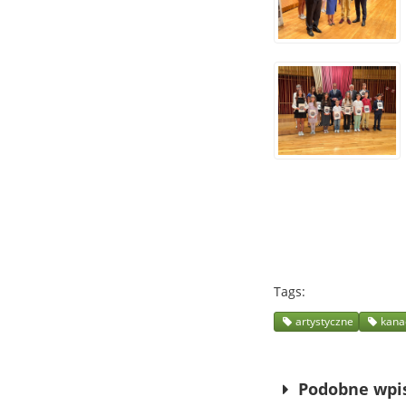
Tags
artystyczne
kana
Podobne wpi