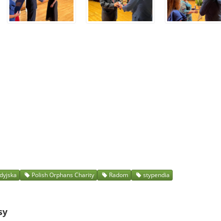
dyjska
Polish Orphans Charity
Radom
stypendia
sy