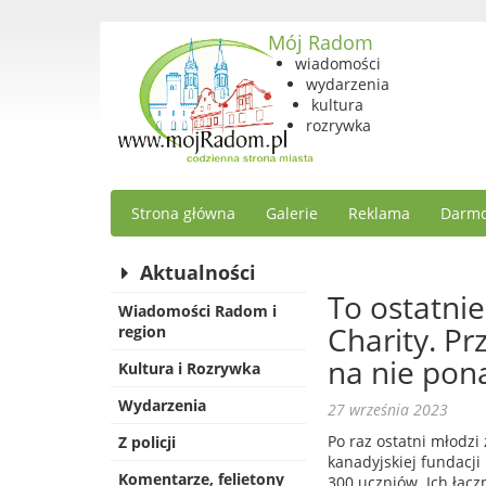
Mój Radom
wiadomości
wydarzenia
kultura
rozrywka
Strona główna
Galerie
Reklama
Darmo
Aktualności
To ostatnie
Wiadomości Radom i
Charity. Pr
region
na nie pona
Kultura i Rozrywka
Wydarzenia
27 września 2023
Po raz ostatni młodzi
Z policji
kanadyjskiej fundacji
Komentarze, felietony
300 uczniów. Ich łącz