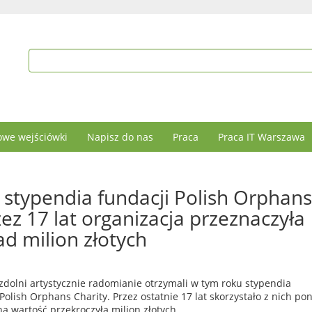
we wejściówki
Napisz do nas
Praca
Praca IT Warszawa
 stypendia fundacji Polish Orphans
zez 17 lat organizacja przeznaczyła
d milion złotych
 zdolni artystycznie radomianie otrzymali w tym roku stypendia
 Polish Orphans Charity. Przez ostatnie 17 lat skorzystało z nich po
na wartość przekroczyła milion złotych.