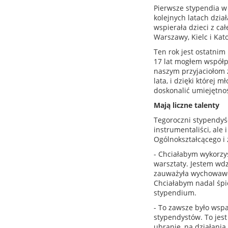
Pierwsze stypendia w
kolejnych latach dzia
wspierała dzieci z ca
Warszawy, Kielc i Kat
Ten rok jest ostatnim 
17 lat mogłem współp
naszym przyjaciołom z
lata, i dzięki której 
doskonalić umiejętnoś
Mają liczne talenty
Tegoroczni stypendyśc
instrumentaliści, ale
Ogólnokształcącego i 
- Chciałabym wykorzy
warsztaty. Jestem wd
zauważyła wychowawcz
Chciałabym nadal śpie
stypendium.
- To zawsze było wspa
stypendystów. To jest
ubranie, na działania 