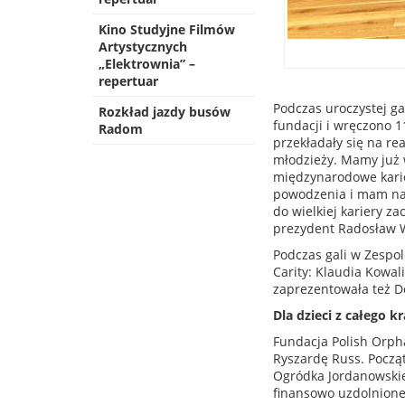
Kino Studyjne Filmów
Artystycznych
„Elektrownia” –
repertuar
Podczas uroczystej g
Rozkład jazdy busów
fundacji i wręczono 1
Radom
przekładały się na rea
młodzieży. Mamy już w
międzynarodowe kari
powodzenia i mam nadz
do wielkiej kariery z
prezydent Radosław W
Podczas gali w Zespo
Carity: Klaudia Kowali
zaprezentowała też D
Dla dzieci z całego kr
Fundacja Polish Orpha
Ryszardę Russ. Pocz
Ogródka Jordanowskie
finansowo uzdolnione 