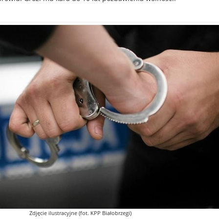
Zdjęcie ilustracyjne (fot. KPP Białobrzegi)