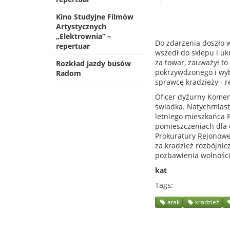
Kino Studyjne Filmów
Artystycznych
„Elektrownia” –
Do zdarzenia doszło
repertuar
wszedł do sklepu i uk
za towar, zauważył t
Rozkład jazdy busów
pokrzywdzonego i wybi
Radom
sprawcę kradzieży - re
Oficer dyżurny Komend
świadka. Natychmiast 
letniego mieszkańca 
pomieszczeniach dla
Prokuratury Rejonow
za kradzież rozbójnic
pozbawienia wolności
kat
Tags
atak
kradzież