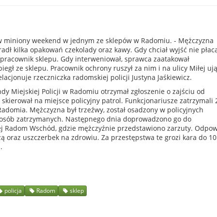
 w miniony weekend w jednym ze sklepów w Radomiu. - Mężczyzna
radł kilka opakowań czekolady oraz kawy. Gdy chciał wyjść nie płac
o pracownik sklepu. Gdy interweniował, sprawca zaatakował
egł ze sklepu. Pracownik ochrony ruszył za nim i na ulicy Miłej ują
lacjonuje rzeczniczka radomskiej policji Justyna Jaśkiewicz.
y Miejskiej Policji w Radomiu otrzymał zgłoszenie o zajściu od
skierował na miejsce policyjny patrol. Funkcjonariusze zatrzymali 
Radomia. Mężczyzna był trzeźwy, został osadzony w policyjnych
 osób zatrzymanych. Następnego dnia doprowadzono go do
ej Radom Wschód, gdzie mężczyźnie przedstawiono zarzuty. Odpow
zą oraz uszczerbek na zdrowiu. Za przestępstwa te grozi kara do 10 
.
policja
Radom
sklep