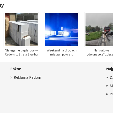
sy
Nielegalne papierosy w
Weekend na drogach
Na krajowej
Radomiu. Straty Skarbu
miasta i powiatu
„dwunastce” zderz
Państwa mogły wynieść
radomskiego. Auto
się dwa samochod
1 ml 700 tys. zł
kierowane przez
Troje dzieci zosta
kobietę bez prawa
przewiezionych 
Różne
Naj
jazdy przygniotło 63-
szpitala
latka do innego
Reklama Radom
D
samochodua
M
P