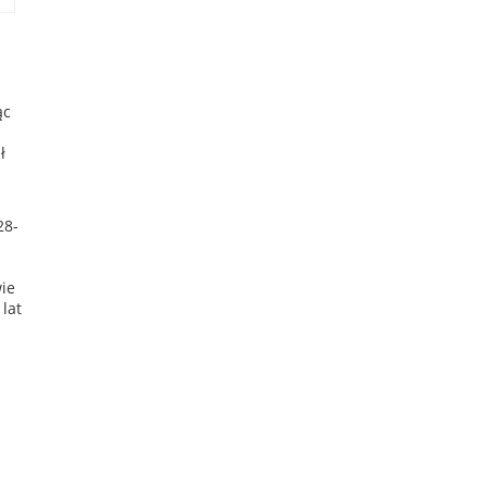
ąc
ł
28-
ie
lat