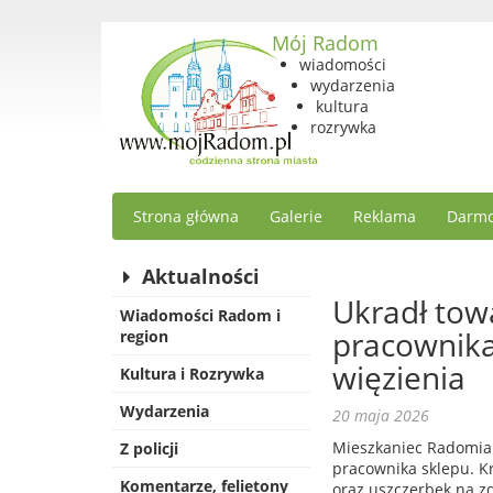
Mój Radom
wiadomości
wydarzenia
kultura
rozrywka
Strona główna
Galerie
Reklama
Darmo
Aktualności
Ukradł tow
Wiadomości Radom i
pracownika 
region
więzienia
Kultura i Rozrywka
Wydarzenia
20 maja 2026
Mieszkaniec Radomia 
Z policji
pracownika sklepu. Kr
Komentarze, felietony
oraz uszczerbek na zd