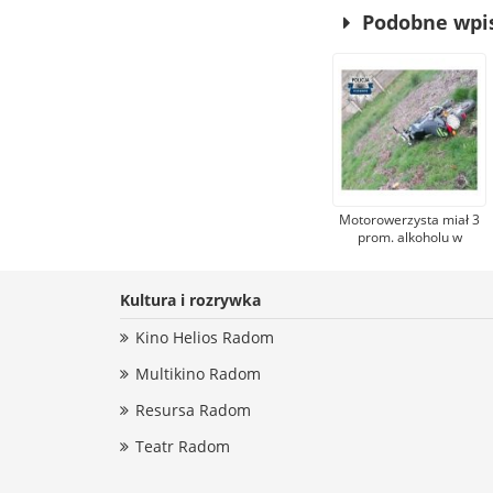
Podobne wpi
Motorowerzysta miał 3
prom. alkoholu w
organizmie, ale prawa
jazdy nie. Uciekał,
jednak policjanci go
Kultura i rozrywka
zatrzymali
Kino Helios Radom
Multikino Radom
Resursa Radom
Teatr Radom