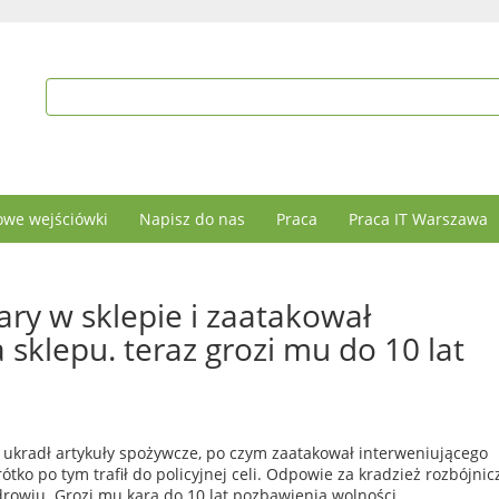
we wejściówki
Napisz do nas
Praca
Praca IT Warszawa
ary w sklepie i zaatakował
sklepu. teraz grozi mu do 10 lat
ukradł artykuły spożywcze, po czym zaatakował interweniującego
ótko po tym trafił do policyjnej celi. Odpowie za kradzież rozbójnic
rowiu. Grozi mu kara do 10 lat pozbawienia wolności.