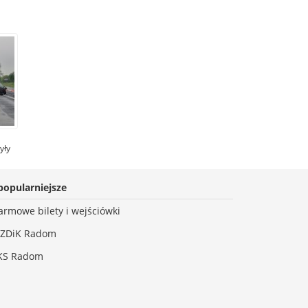
yły
y.
ło
do
popularniejsze
armowe bilety i wejściówki
ZDiK Radom
KS Radom