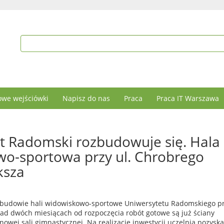
we wejściówki
Napisz do nas
Praca
Praca IT Warszawa
t Radomski rozbudowuje się. Hala
o-sportowa przy ul. Chrobrego
ksza
zbudowie hali widowiskowo-sportowe Uniwersytetu Radomskiego p
nad dwóch miesiącach od rozpoczęcia robót gotowe są już ściany
wej sali gimnastycznej. Na realizacje inwestycji uczelnia pozyska