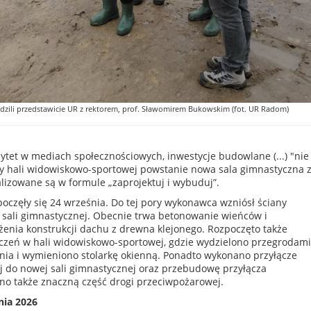
dzili przedstawicie UR z rektorem, prof. Sławomirem Bukowskim (fot. UR Radom)
ytet w mediach społecznościowych, inwestycje budowlane (...) "nie
zy hali widowiskowo-sportowej powstanie nowa sala gimnastyczna 
alizowane są w formule „zaprojektuj i wybuduj”.
oczęły się 24 września. Do tej pory wykonawca wzniósł ściany
ali gimnastycznej. Obecnie trwa betonowanie wieńców i
żenia konstrukcji dachu z drewna klejonego. Rozpoczęto także
zeń w hali widowiskowo-sportowej, gdzie wydzielono przegrodami
ia i wymieniono stolarkę okienną. Ponadto wykonano przyłącze
ej do nowej sali gimnastycznej oraz przebudowę przyłącza
ono także znaczną część drogi przeciwpożarowej.
nia 2026