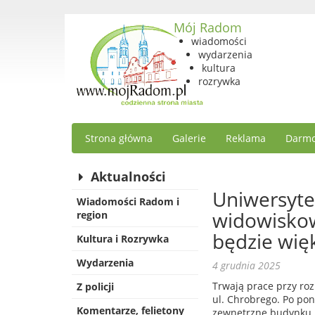
Mój Radom
wiadomości
wydarzenia
kultura
rozrywka
Strona główna
Galerie
Reklama
Darmo
Aktualności
Uniwersyte
Wiadomości Radom i
widowiskow
region
będzie wię
Kultura i Rozrywka
Wydarzenia
4 grudnia 2025
Trwają prace przy ro
Z policji
ul. Chrobrego. Po po
Komentarze, felietony
zewnętrzne budynku no