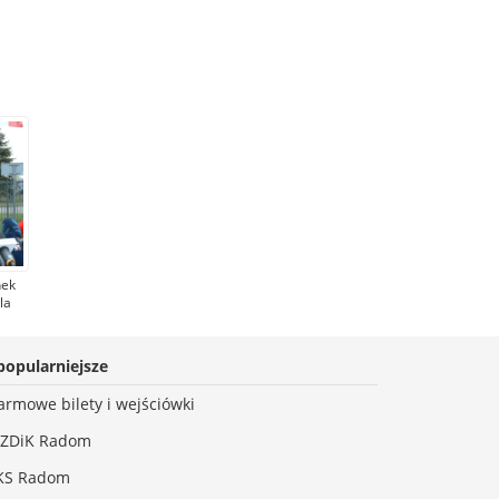
nek
la
ki
my
popularniejsze
era
ę
armowe bilety i wejściówki
ZDiK Radom
KS Radom