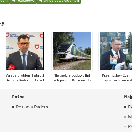
adom
rozbudowa
uniwersytet radomski
sy
Wraca problem Fabryki
Nie będzie budowy linii
Przemysław Czar
Broni w Radomiu. Poseł
kolejowej z Kozienic do
żąda zamówień d
Konrad Frysztak (KO)
Dobieszyna, która
radomskiej Fabry
odpiera zarzuty posła
umożliwiłaby dojazd do
Broni. Zarząd fir
Przemysława Czarnka
Warszawy. Jest nowa
odpowiada, że
Różne
Naj
(PiS)
propozycja
kandydat na premi
mówi nieprawd
Reklama Radom
D
M
P