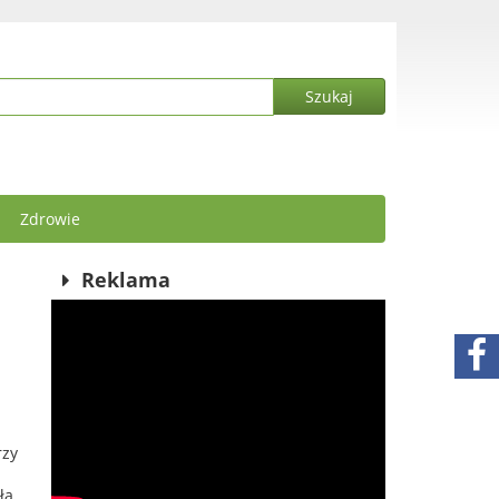
Zdrowie
Reklama
rzy
ła