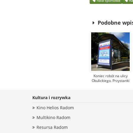
hala sportowa
R
Podobne wpi
Koniec robót na ulicy
Okulickiego. Przystanki
autobusowe wracają na
dawne miejsce
Kultura i rozrywka
Kino Helios Radom
Multikino Radom
Resursa Radom