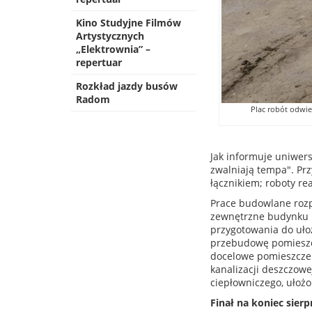
Kino Studyjne Filmów
Artystycznych
„Elektrownia” –
repertuar
Rozkład jazdy busów
Radom
Plac robót odwie
Jak informuje uniwers
zwalniają tempa". Pr
łącznikiem; roboty re
Prace budowlane rozp
zewnętrzne budynku s
przygotowania do uło
przebudowę pomieszc
docelowe pomieszczen
kanalizacji deszczow
ciepłowniczego, ułoż
Finał na koniec sierp