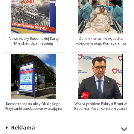
Nowe wzory Radomskiej Karty
Dominik stracił w wypadku
Miejskiej. Upamiętniają
kolejowym nogi. Pomagają mu
wydarzenia z robotniczego
tysiące osób, jeden z darczyńców
protestu w czerwcu 1976 r.
przekazał na leczenie 100 tys. zł!
Koniec robót na ulicy Okulickiego.
Wraca problem Fabryki Broni w
Przystanki autobusowe wracają na
Radomiu. Poseł Konrad Frysztak
dawne miejsce
(KO) odpiera zarzuty posła
Przemysława Czarnka (PiS)
Reklama