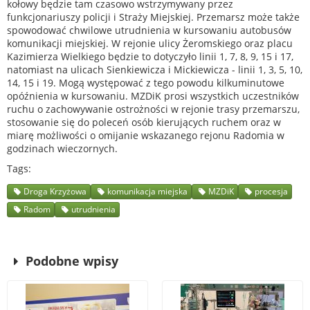
kołowy będzie tam czasowo wstrzymywany przez
funkcjonariuszy policji i Straży Miejskiej. Przemarsz może także
spowodować chwilowe utrudnienia w kursowaniu autobusów
komunikacji miejskiej. W rejonie ulicy Żeromskiego oraz placu
Kazimierza Wielkiego będzie to dotyczyło linii 1, 7, 8, 9, 15 i 17,
natomiast na ulicach Sienkiewicza i Mickiewicza - linii 1, 3, 5, 10,
14, 15 i 19. Mogą występować z tego powodu kilkuminutowe
opóźnienia w kursowaniu. MZDiK prosi wszystkich uczestników
ruchu o zachowywanie ostrożności w rejonie trasy przemarszu,
stosowanie się do poleceń osób kierujących ruchem oraz w
miarę możliwości o omijanie wskazanego rejonu Radomia w
godzinach wieczornych.
Tags
Droga Krzyżowa
komunikacja miejska
MZDiK
procesja
Radom
utrudnienia
Podobne wpisy