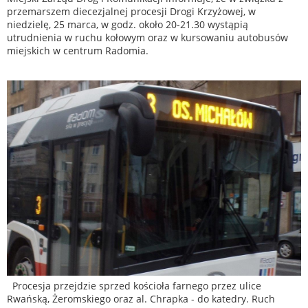
przemarszem diecezjalnej procesji Drogi Krzyżowej, w
niedzielę, 25 marca, w godz. około 20-21.30 wystąpią
utrudnienia w ruchu kołowym oraz w kursowaniu autobusów
miejskich w centrum Radomia.
Procesja przejdzie sprzed kościoła farnego przez ulice
Rwańską, Żeromskiego oraz al. Chrapka - do katedry. Ruch