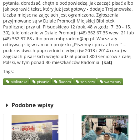
pytania, doradzać, chętnie podpowiedzą, jak zacząć pisać albo
jak poprawić tekst, który już jest gotowy - dodaje Trojanowska.
Liczba miejsc na zajęciach jest ograniczona. Zgłoszenia
przyjmowane są w Dziale Promocji Miejskiej Biblioteki
Publicznej przy ul. Piłsudskiego 12 (pok. 48 w godz. 7. 30 - 15.
30), telefonicznie w Dziale Promocji: (48) 362 67 35 wew. 21 lub
(48) 362 87 88 albo prom.mbpradom@op.pl. Warsztaty
odbywają się w ramach projektu „Piszemy+ po raz trzeci” –
podczas dwóch poprzednich edycji (w 2013 i 2014 roku.) w
zajęciach pisarskich wzięło udział ponad 800 seniorów z całej
Polski, w tym ponad 30 mieszkańców Radomia.
(kat)
Tags
biblioteka
pisanie
Radom
seniorzy
warsztaty
Podobne wpisy