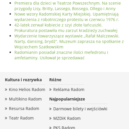
Premiera dla dzieci w Teatrze Powszechnym. Na scenie
przygody Lisy, Britty, Lassego, Bossego, Ollego i Anny
Nowe wzory Radomskiej Karty Miejskiej. Upamiętniają
wydarzenia z robotniczego protestu w czerwcu 1976 r.
42-latek zerwał kobiecie z szyi złote łańcuszki.
Prokuratura postawiła mu zarzut kradzieży zuchwałej
Wydarzenie towarzyszące wystawie „Rafał Malczewski.
Narty, dansing, brydż”. Muzeum zaprasza na spotkanie z
Wojciechem Szatkowskim
Radomianin posiadał znaczne ilości mefedronu i
amfetaminy. Usiłował je sprzedawać
Kultura i rozrywka
Różne
Kino Helios Radom
Reklama Radom
Multikino Radom
Najpopularniejsze
Resursa Radom
Darmowe bilety i wejściówki
Teatr Radom
MZDiK Radom
PKS Radom