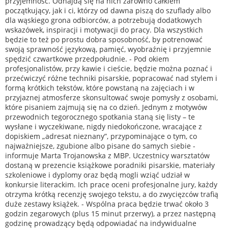
przyjemność. Odnajdą się na nich zarówno całkiem
początkujący, jak i ci, którzy od dawna piszą do szuflady albo
dla wąskiego grona odbiorców, a potrzebują dodatkowych
wskazówek, inspiracji i motywacji do pracy. Dla wszystkich
będzie to też po prostu dobra sposobność, by potrenować
swoją sprawność językową, pamięć, wyobraźnię i przyjemnie
spędzić czwartkowe przedpołudnie. - Pod okiem
profesjonalistów, przy kawie i cieście, będzie można poznać i
przećwiczyć różne techniki pisarskie, popracować nad stylem i
formą krótkich tekstów, które powstaną na zajęciach i w
przyjaznej atmosferze skonsultować swoje pomysły z osobami,
które pisaniem zajmują się na co dzień. Jednym z motywów
przewodnich tegorocznego spotkania staną się listy – te
wysłane i wyczekiwane, nigdy niedokończone, wracające z
dopiskiem „adresat nieznany”, przypominające o tym, co
najważniejsze, zgubione albo pisane do samych siebie -
informuje Marta Trojanowska z MBP. Uczestnicy warsztatów
dostaną w prezencie książkowe poradniki pisarskie, materiały
szkoleniowe i dyplomy oraz będą mogli wziąć udział w
konkursie literackim. Ich prace oceni profesjonalne jury, każdy
otrzyma krótką recenzję swojego tekstu, a do zwycięzców trafią
duże zestawy książek. - Wspólna praca będzie trwać około 3
godzin zegarowych (plus 15 minut przerwy), a przez następną
godzinę prowadzący będą odpowiadać na indywidualne