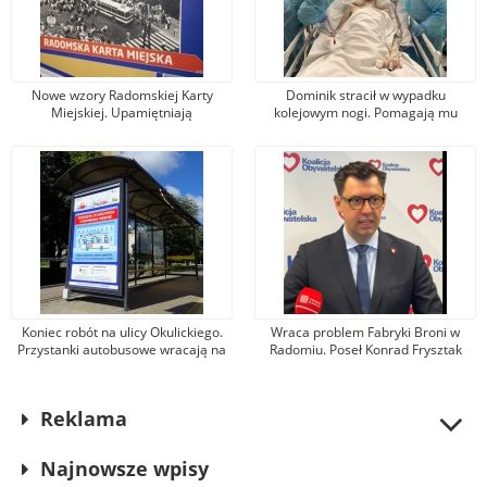
Nowe wzory Radomskiej Karty
Dominik stracił w wypadku
Miejskiej. Upamiętniają
kolejowym nogi. Pomagają mu
wydarzenia z robotniczego
tysiące osób, jeden z darczyńców
protestu w czerwcu 1976 r.
przekazał na leczenie 100 tys. zł!
Koniec robót na ulicy Okulickiego.
Wraca problem Fabryki Broni w
Przystanki autobusowe wracają na
Radomiu. Poseł Konrad Frysztak
dawne miejsce
(KO) odpiera zarzuty posła
Przemysława Czarnka (PiS)
Reklama
Najnowsze wpisy