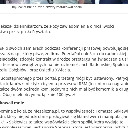
Bąkiewicz nie po raz pierwszy zaatakował posła
zekazał dziennikarzom, że złoży zawiadomienia o możliwości
twa przez posła Frysztaka.
ał o swoich zamiarach podczas konferencji prasowej powołując si
ezależna.pl, który pisze, że firma PuertaPol należąca do radomskiej
esiadeckiej zdobyła kontrakt w drodze przetargu na świadczenie us
i terenów zewnętrznych na nieruchomościach Radomskiej Spółdzie
dlu Gołębiów I oraz Osiedlu XV-lecia.
 udostępnionego przez portal, przetarg mógł być ustawiony. Patryc
łacić łapówki nie tylko byłemu prezesowi RSM (to z nim na nagrani
 także dwóm pośrednikom. Jednym z nich miał być komornik, a dru
 Obaj mieli otrzymać łącznie 100 tys. zł.
akowali mnie
omina z kolei, że niezależna.pl. to współwłasność Tomasza Sakiewi
ądu, który niejednokrotnie posługiwał się kłamstwem i manipulacjam
k". - Sakiewicz to także współwłaścicielem spółki, która wydaje te
współwłaścicieli jest spółka Srebrna, która jest własnością Instytu