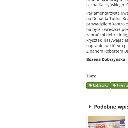
Lecha Kaczyńskiego. Cz
Parlamentarzysta uwa
na Donalda Tuska, Kr
prowadziłem kontrole
na ręce i wreszcie po
zabrać mi dobre imię,
Frysztak, nazywając a
nagranie, w którym pa
Z panem Robertem Bą
Bożena Dobrzyńska
Tags
bąkiewicz
Fryszt
Podobne wpi