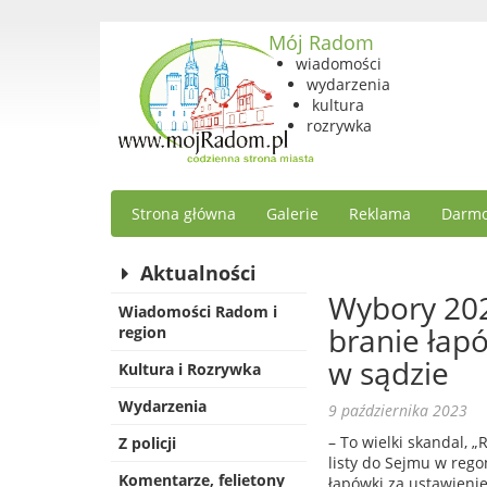
Mój Radom
wiadomości
wydarzenia
kultura
rozrywka
Strona główna
Galerie
Reklama
Darmo
Aktualności
Wybory 202
Wiadomości Radom i
branie łap
region
w sądzie
Kultura i Rozrywka
Wydarzenia
9 października 2023
– To wielki skandal, 
Z policji
listy do Sejmu w rego
Komentarze, felietony
łapówki za ustawieni