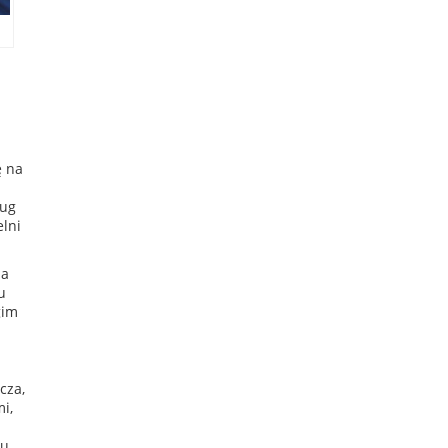
ę na
ług
lni
ja
u
gim
cza,
i,
tu