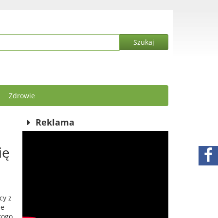
Zdrowie
Reklama
ię
cy z
ie
kogo