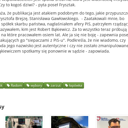
y to kogoś dziwi? - pyta poseł Frysztak.
ża, że publikacja jest atakiem podobnym do tego, jakie przypuszc
zysztofa Brejzę, Stanisława Gawłowskiego. - Zaatakowali mnie, bo
 spółek skarbu państwa, nagłaśniałem afery PiS, patrzyłem rządzą
kazywałem, kim jest Robert Bąkiewicz. Za to wszystko teraz próbują
 na które pracowałem osiem lat. Ale ja się nie boję - zapewnia pose
takujących go "siepaczami z PiS-u". Podkreśla, że nie wiadomo, czy
da jego nazwisko jest autentyczne i czy nie zostało zmanipulowane
kiewiczem spotkamy się ponownie w sądzie - zapowiada.
ak
Radom
wybory
zarzut
łapówka
sy