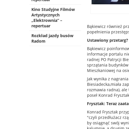
Kino Studyjne Filmów
Artystycznych
„Elektrownia” –
repertuar
Bąkiewicz również pr
popełnienia przestęps
Rozkład jazdy busów
Ustawiony przetarg?
Radom
Bąkiewicz poinformow
informacje portalu ni
radnej PO Patrycji Bi
sprzątania budynków 
Mieszkaniowej na osie
Jak wynika z nagrania
Biesiadecka,miała zap
rozmawia radna), ale
poseł Konrad Frysztak.
Frysztak: Teraz zaat
Konrad Frysztak przyp
"czyli przedłużacz rz
by osiągnąć swój wyni
kalumnie, a drugim ze 