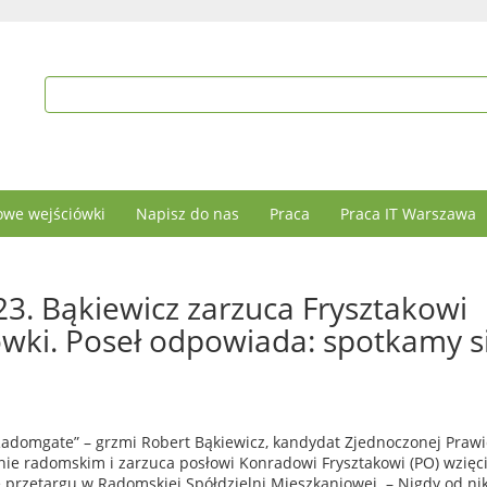
we wejściówki
Napisz do nas
Praca
Praca IT Warszawa
3. Bąkiewicz zarzuca Frysztakowi
ówki. Poseł odpowiada: spotkamy s
„Radomgate” – grzmi Robert Bąkiewicz, kandydat Zjednoczonej Prawi
nie radomskim i zarzuca posłowi Konradowi Frysztakowi (PO) wzięc
e przetargu w Radomskiej Spółdzielni Mieszkaniowej. – Nigdy od ni