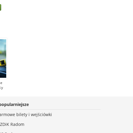
ie
cy
iał
w
ał
popularniejsze
armowe bilety i wejściówki
ZDiK Radom