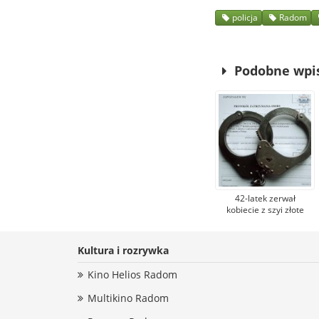
policja
Radom
Podobne wpi
42-latek zerwał
kobiecie z szyi złote
łańcuszki. Prokuratura
postawiła mu zarzut
kradzieży zuchwałej
Kultura i rozrywka
Kino Helios Radom
Multikino Radom