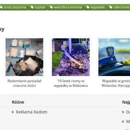
straż pozarna
szpital
wierzbica kolonia
wypadek
zderzenie
sy
Radomianin posiadał
19-latek ranny w
Wypadek w gmin
znaczne ilości
wypadku w Makowcu
Wolanów. Kierują
mefedronu i
zmarł w szpitalu.
Seatem 31-latek m
amfetaminy. Usiłował
Podejrzewany sprawca
promil alkoholu 
je sprzedawać
został aresztowany
organizmie. Zost
Różne
Naj
ranny
Reklama Radom
D
M