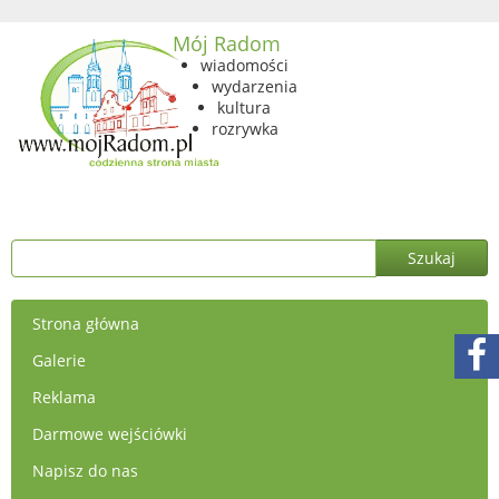
Mój Radom
wiadomości
wydarzenia
kultura
rozrywka
Strona główna
Galerie
Reklama
Darmowe wejściówki
Napisz do nas