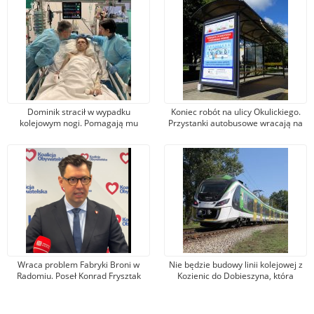
Dominik stracił w wypadku
Koniec robót na ulicy Okulickiego.
kolejowym nogi. Pomagają mu
Przystanki autobusowe wracają na
tysiące osób, jeden z darczyńców
dawne miejsce
przekazał na leczenie 100 tys. zł!
Wraca problem Fabryki Broni w
Nie będzie budowy linii kolejowej z
Radomiu. Poseł Konrad Frysztak
Kozienic do Dobieszyna, która
(KO) odpiera zarzuty posła
umożliwiłaby dojazd do Warszawy.
Przemysława Czarnka (PiS)
Jest nowa propozycja