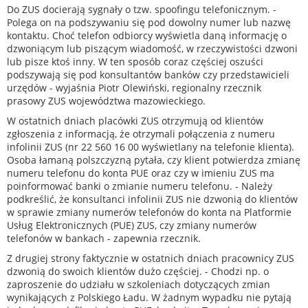
Do ZUS docierają sygnały o tzw. spoofingu telefonicznym. -
Polega on na podszywaniu się pod dowolny numer lub nazwę
kontaktu. Choć telefon odbiorcy wyświetla daną informację o
dzwoniącym lub piszącym wiadomość, w rzeczywistości dzwoni
lub pisze ktoś inny. W ten sposób coraz częściej oszuści
podszywają się pod konsultantów banków czy przedstawicieli
urzędów - wyjaśnia Piotr Olewiński, regionalny rzecznik
prasowy ZUS województwa mazowieckiego.
W ostatnich dniach placówki ZUS otrzymują od klientów
zgłoszenia z informacją, że otrzymali połączenia z numeru
infolinii ZUS (nr 22 560 16 00 wyświetlany na telefonie klienta).
Osoba łamaną polszczyzną pytała, czy klient potwierdza zmianę
numeru telefonu do konta PUE oraz czy w imieniu ZUS ma
poinformować banki o zmianie numeru telefonu. - Należy
podkreślić, że konsultanci infolinii ZUS nie dzwonią do klientów
w sprawie zmiany numerów telefonów do konta na Platformie
Usług Elektronicznych (PUE) ZUS, czy zmiany numerów
telefonów w bankach - zapewnia rzecznik.
Z drugiej strony faktycznie w ostatnich dniach pracownicy ZUS
dzwonią do swoich klientów dużo częściej. - Chodzi np. o
zaproszenie do udziału w szkoleniach dotyczących zmian
wynikających z Polskiego Ładu. W żadnym wypadku nie pytają