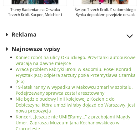
Tłumy Radomian na Orszaku
Święto Trzech Króli. Z radomskiego
Trzech Króli. Kacper, Melchior i
Rynku deptakiem przejdzie orszak
Baltazar pokłonili się
z udziałem Kacpra, Melchiora i
Nowonarodzonemu
Baltazara
Reklama
Najnowsze wpisy
Koniec robót na ulicy Okulickiego. Przystanki autobusowe
wracają na dawne miejsce
Wraca problem Fabryki Broni w Radomiu. Poseł Konrad
Frysztak (KO) odpiera zarzuty posła Przemysława Czarnka
(PiS)
19-latek ranny w wypadku w Makowcu zmarł w szpitalu.
Podejrzewany sprawca został aresztowany
Nie będzie budowy linii kolejowej z Kozienic do
Dobieszyna, która umożliwiłaby dojazd do Warszawy. Jest
nowa propozycja
Koncert „Jeszcze nie UMiERamy…” z przebojami Magdy
Umer. Zaprasza Muzeum Jana Kochanowskiego w
Czarnolesie