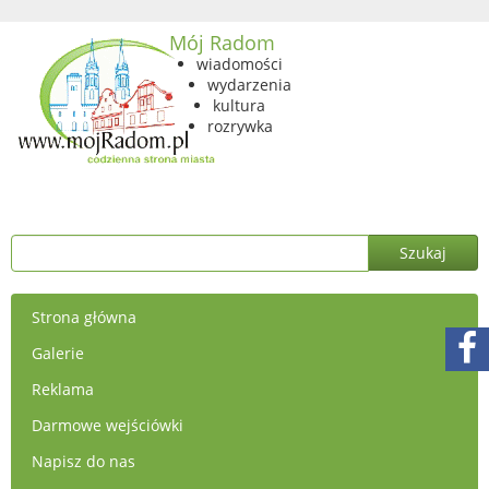
Mój Radom
wiadomości
wydarzenia
kultura
rozrywka
Strona główna
Galerie
Reklama
Darmowe wejściówki
Napisz do nas