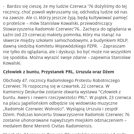
- Bardzo się cieszę, że my ludzie Czerwca '76 dożyliśmy do tej
rocznicy, choć powoli wykruszamy się, odchodzą ludzie od nas
na zawsze. Ale ci, którzy jeszcze żyją, będą kultywować pamięć
o proteście – mów Stanisław Kowalski, przewodniczący
Stowarzyszenia Radomski Czerwiec'76.. Zachęca do oglądania w
Łaźni (od 23 czerwca) makiety pomnika, który ma stanąć na
skwerze między szkołami samochodowymi, a budynkiem RDLP,
dawną siedzibą Komitetu Wojewódzkiego PZPR. - Zapraszam
nie tylko do oglądania, ale i dyskusji, bo być może nie wszystkim
się spodoba. Można wyrazić swoje zdanie – zapewnia Stanisław
Kowalski.
Człowiek z buntu, Przystanek PRL, Urszula oraz Dżem
Obchody 47. rocznicy Radomskiego Protestu Robotniczego
Czerwiec 76 rozpoczną się w czwartek, 22 czerwca. W
Kamienicy Deskurów zostanie otwarta wystawa "Człowiek z
buntu. Awers i rewers rzeczywistości PRL". W piątek, 23 czerwca
na placu Jagiellońskim odbędzie się widowisko muzyczne
„Radomski Czerwiec Wolności”. Wystąpią Urszula i zespół
Dżem. Podczas koncertu Stowarzyszenie Radomski Czerwiec 76
zostanie uhonorowane najwyższym miejskim odznaczeniem –
medalem Bene Merenti Civitas Radomiensis.