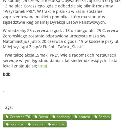
W sobotę, 24 czerwca Resursa Obywatelska zaprasza od godz.
13 na plac Corazziego, gdzie odbędzie się piknik rodzinny
"Przystanek PRL". W trakcie pikniku w Łaźni zostanie
zaprezentowana makieta pomnika, który ma stanąć w
sąsiedztwie Regionalnej Dyrekcji Lasów Państwowych.
W niedzielę, 25 czerwca, o godz. 13 u zbiegu ulic 25 Czerwca i
Żeromskiego zostanie odprawiona uroczysta msza św.
Natomiast już jutro, 20 czerwca o godz. 19 w kościele przy ul.
Miłej wystąpi Zespół Pieśni i Tańca „Śląsk”.
Trwa także akcja „Smaki PRL”. Wiele radomskich restauracji
serwuje w tym tygodniu dania z lat siedemdziesiątych. Lista
lokali znajduje się
tutaj
bdb
- .
Tags
Czerwiec '76
Dzem
obchody
protest
Radom
rocznica
urszula
wolność