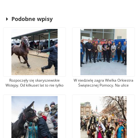
Podobne wpisy
Rozpoczęły się skaryszewskie
W niedzielę zagra Wielka Orkiestra
Wstępy. Od kilkuset lat to nie tylko
Świątecznej Pomocy. Na ulice
jarmark koński
Radomia wyjdzie 300
wolontariuszy, śpiewać będzie
Sidney Polak