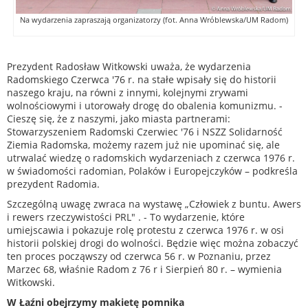
Na wydarzenia zapraszają organizatorzy (fot. Anna Wróblewska/UM Radom)
Prezydent Radosław Witkowski uważa, że wydarzenia
Radomskiego Czerwca '76 r. na stałe wpisały się do historii
naszego kraju, na równi z innymi, kolejnymi zrywami
wolnościowymi i utorowały drogę do obalenia komunizmu. -
Cieszę się, że z naszymi, jako miasta partnerami:
Stowarzyszeniem Radomski Czerwiec '76 i NSZZ Solidarność
Ziemia Radomska, możemy razem już nie upominać się, ale
utrwalać wiedzę o radomskich wydarzeniach z czerwca 1976 r.
w świadomości radomian, Polaków i Europejczyków – podkreśla
prezydent Radomia.
Szczególną uwagę zwraca na wystawę „Człowiek z buntu. Awers
i rewers rzeczywistości PRL" . - To wydarzenie, które
umiejscawia i pokazuje rolę protestu z czerwca 1976 r. w osi
historii polskiej drogi do wolności. Będzie więc można zobaczyć
ten proces począwszy od czerwca 56 r. w Poznaniu, przez
Marzec 68, właśnie Radom z 76 r i Sierpień 80 r. – wymienia
Witkowski.
W Łaźni obejrzymy makietę pomnika