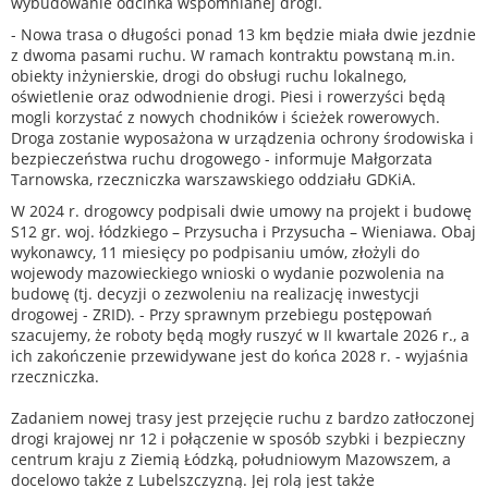
wybudowanie odcinka wspomnianej drogi.
- Nowa trasa o długości ponad 13 km będzie miała dwie jezdnie
z dwoma pasami ruchu. W ramach kontraktu powstaną m.in.
obiekty inżynierskie, drogi do obsługi ruchu lokalnego,
oświetlenie oraz odwodnienie drogi. Piesi i rowerzyści będą
mogli korzystać z nowych chodników i ścieżek rowerowych.
Droga zostanie wyposażona w urządzenia ochrony środowiska i
bezpieczeństwa ruchu drogowego - informuje Małgorzata
Tarnowska, rzeczniczka warszawskiego oddziału GDKiA.
W 2024 r. drogowcy podpisali dwie umowy na projekt i budowę
S12 gr. woj. łódzkiego – Przysucha i Przysucha – Wieniawa. Obaj
wykonawcy, 11 miesięcy po podpisaniu umów, złożyli do
wojewody mazowieckiego wnioski o wydanie pozwolenia na
budowę (tj. decyzji o zezwoleniu na realizację inwestycji
drogowej - ZRID). - Przy sprawnym przebiegu postępowań
szacujemy, że roboty będą mogły ruszyć w II kwartale 2026 r., a
ich zakończenie przewidywane jest do końca 2028 r. - wyjaśnia
rzeczniczka.
Zadaniem nowej trasy jest przejęcie ruchu z bardzo zatłoczonej
drogi krajowej nr 12 i połączenie w sposób szybki i bezpieczny
centrum kraju z Ziemią Łódzką, południowym Mazowszem, a
docelowo także z Lubelszczyzną. Jej rolą jest także