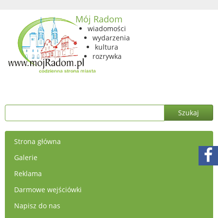
Mój Radom
wiadomości
wydarzenia
kultura
rozrywka
Strona główna
Galerie
Reklama
Darmowe wejściówki
Napisz do nas