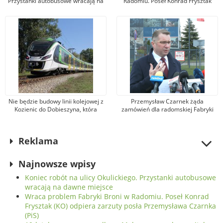
Przystanki autobusowe wracają na
Radomiu. Poseł Konrad Frysztak
dawne miejsce
(KO) odpiera zarzuty posła
Przemysława Czarnka (PiS)
Nie będzie budowy linii kolejowej z
Przemysław Czarnek żąda
Kozienic do Dobieszyna, która
zamówień dla radomskiej Fabryki
umożliwiłaby dojazd do Warszawy.
Broni. Zarząd firmy odpowiada, że
Jest nowa propozycja
kandydat na premiera mówi
nieprawdę
Reklama
Najnowsze wpisy
Koniec robót na ulicy Okulickiego. Przystanki autobusowe
wracają na dawne miejsce
Wraca problem Fabryki Broni w Radomiu. Poseł Konrad
Frysztak (KO) odpiera zarzuty posła Przemysława Czarnka
(PiS)