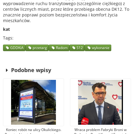
wyprowadzenie ruchu tranzytowego (szczególnie ciężkiego) z
centrów licznych miast, przez które przebiega obecna DK12. To
znacznie poprawi poziom bezpieczeństwa i komfort życia
mieszkańców.
kat
Tags
GDDKiA
przetarg
Radom
S12
wykonanie
Podobne wpisy
Koniec robót na ulicy Okulickiego.
Wraca problem Fabryki Broni w