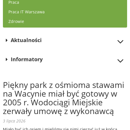
Praca
Praca IT Warszawa
Zdrowie
Aktualności
Informatory
Piękny park z ośmioma stawami
na Wacynie miał być gotowy w
2005 r. Wodociągi Miejskie
zerwały umowę z wykonawcą
3 lipca 2026
Miało być ich osiem i mieliśmy się nimi cieszyć już w końca…