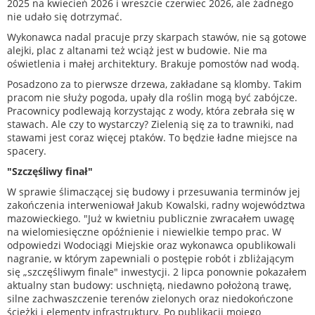
2025 na kwiecień 2026 i wreszcie czerwiec 2026, ale żadnego
nie udało się dotrzymać.
Wykonawca nadal pracuje przy skarpach stawów, nie są gotowe
alejki, plac z altanami też wciąż jest w budowie. Nie ma
oświetlenia i małej architektury. Brakuje pomostów nad wodą.
Posadzono za to pierwsze drzewa, zakładane są klomby. Takim
pracom nie służy pogoda, upały dla roślin mogą być zabójcze.
Pracownicy podlewają korzystając z wody, która zebrała się w
stawach. Ale czy to wystarczy? Zielenią się za to trawniki, nad
stawami jest coraz więcej ptaków. To będzie ładne miejsce na
spacery.
"Szczęśliwy finał"
W sprawie ślimaczącej się budowy i przesuwania terminów jej
zakończenia interweniował Jakub Kowalski, radny województwa
mazowieckiego. "Już w kwietniu publicznie zwracałem uwagę
na wielomiesięczne opóźnienie i niewielkie tempo prac. W
odpowiedzi Wodociągi Miejskie oraz wykonawca opublikowali
nagranie, w którym zapewniali o postępie robót i zbliżającym
się „szczęśliwym finale" inwestycji. 2 lipca ponownie pokazałem
aktualny stan budowy: uschniętą, niedawno położoną trawę,
silne zachwaszczenie terenów zielonych oraz niedokończone
ścieżki i elementy infrastruktury. Po publikacji mojego