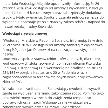
materiału Wodociągi Miejskie upubliczniły informację, że 29
czerwca 2026 roku odstąpiły od umowy z wykonawcą, naliczyły
ponad 2,5 mln zł kar umownych oraz zabezpieczyły dodatkowe
środki z tytułu gwarancji. Spółka przyznała jednocześnie, że do
wykonania pozostaje jeszcze znaczny zakres robót" - napisał do
naszej redakcji radny Kowalski.
Wodociągi zrywają umowę
"Wodociągi Miejskie w Radomiu Sp. z o.o. informują, że w dniu
29 czerwca 2026 r. odstąpiły od umowy zawartej z Wykonawcą,
firmą P.P Jadex Jan Dąbrowski na realizację inwestycji pod
nazwą:
„Budowa zespołu 8 stawów (zbiorników ziemnych) dla retencji
wód opadowych zlokalizowanych pomiędzy ulicami Przytycką,
Radiową, Listopadową i Uniwersytecką na działkach nr 301/7 i
231/164 w obrębie Kaptur, ark. 20 w Radomiu wraz z
zagospodarowaniem terenów zielonych wokół projektowanych
zbiorników”.
W trakcie realizacji zadania Zamawiający dwukrotnie wyraził
zgodę na wydłużenie terminu zakończenia robót. Pomimo tego
oraz wielokrotnych wezwań do zwiększenia tempa prac i
poprawy ich organizacji, Wykonawca nie wywiązał się z
zobowiązań wynikających z umowy. Stwierdzone