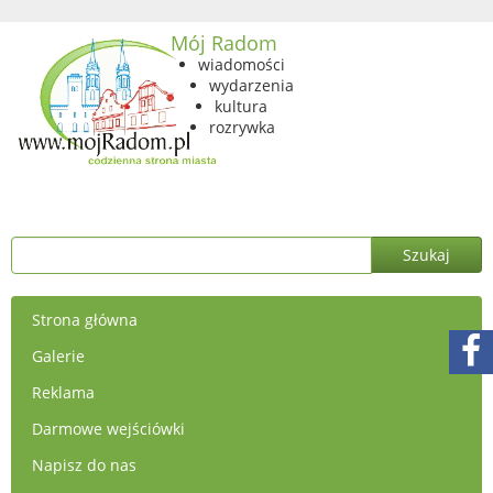
Mój Radom
wiadomości
wydarzenia
kultura
rozrywka
Strona główna
Galerie
Reklama
Darmowe wejściówki
Napisz do nas