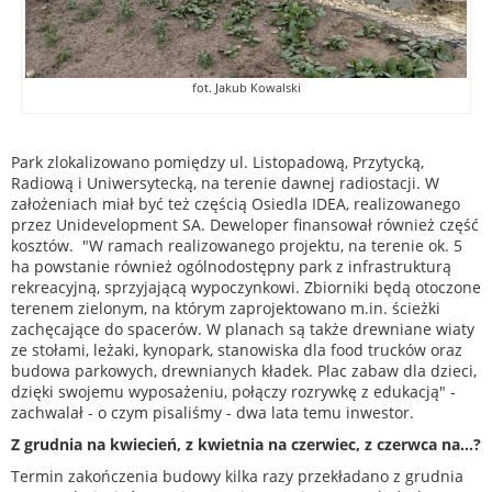
fot. Jakub Kowalski
Park zlokalizowano pomiędzy ul. Listopadową, Przytycką,
Radiową i Uniwersytecką, na terenie dawnej radiostacji. W
założeniach miał być też częścią Osiedla IDEA, realizowanego
przez Unidevelopment SA. Deweloper finansował również część
kosztów. "W ramach realizowanego projektu, na terenie ok. 5
ha powstanie również ogólnodostępny park z infrastrukturą
rekreacyjną, sprzyjającą wypoczynkowi. Zbiorniki będą otoczone
terenem zielonym, na którym zaprojektowano m.in. ścieżki
zachęcające do spacerów. W planach są także drewniane wiaty
ze stołami, leżaki, kynopark, stanowiska dla food trucków oraz
budowa parkowych, drewnianych kładek. Plac zabaw dla dzieci,
dzięki swojemu wyposażeniu, połączy rozrywkę z edukacją" -
zachwalał - o czym pisaliśmy - dwa lata temu inwestor.
Z grudnia na kwiecień, z kwietnia na czerwiec, z czerwca na...?
Termin zakończenia budowy kilka razy przekładano z grudnia