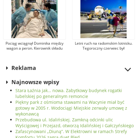
Pociąg wciągnął Dominika między
Letni ruch na radomskim lotnisku.
wagon a peron. Kierownik składu
Tegoroczny czerwiec był
Kolei Mazowieckich przyznał się do
najlepszym miesiącem w historii
winy
portu
Reklama
Najnowsze wpisy
Stara Łaźnia jak… nowa. Zabytkowy budynek rogatki
lubelskiej po generalnym remoncie
Piękny park z ośmioma stawami na Wacynie miał być
gotowy w 2005 r. Wodociągi Miejskie zerwały umowę z
wykonawcą
Przebudowa ul. Idalińskiej. Zamkną odcinki ulic
Wyścigowej i Przejazd, otworzą Idalińskiej i Gałczyńskiego
Zafascynowani „Diuną”. W Elektrowni w ramach Strefy
Komfortu 2026 zagra duet Bled