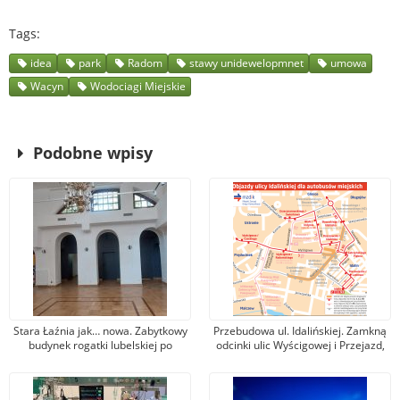
Tags
idea
park
Radom
stawy unidewelopmnet
umowa
Wacyn
Wodociagi Miejskie
Podobne wpisy
Stara Łaźnia jak… nowa. Zabytkowy
Przebudowa ul. Idalińskiej. Zamkną
budynek rogatki lubelskiej po
odcinki ulic Wyścigowej i Przejazd,
generalnym remoncie
otworzą Idalińskiej i Gałczyńskiego