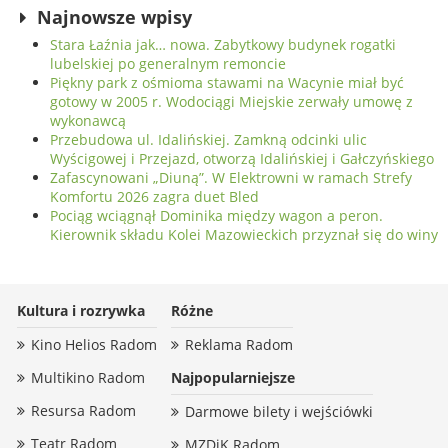
winy
portu
Najnowsze wpisy
Stara Łaźnia jak… nowa. Zabytkowy budynek rogatki
lubelskiej po generalnym remoncie
Piękny park z ośmioma stawami na Wacynie miał być
gotowy w 2005 r. Wodociągi Miejskie zerwały umowę z
wykonawcą
Przebudowa ul. Idalińskiej. Zamkną odcinki ulic
Wyścigowej i Przejazd, otworzą Idalińskiej i Gałczyńskiego
Zafascynowani „Diuną”. W Elektrowni w ramach Strefy
Komfortu 2026 zagra duet Bled
Pociąg wciągnął Dominika między wagon a peron.
Kierownik składu Kolei Mazowieckich przyznał się do winy
Kultura i rozrywka
Różne
Kino Helios Radom
Reklama Radom
Multikino Radom
Najpopularniejsze
Resursa Radom
Darmowe bilety i wejściówki
Teatr Radom
MZDiK Radom