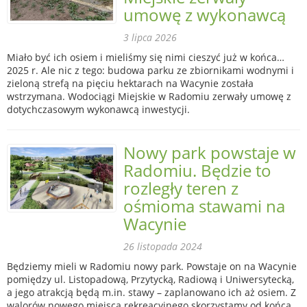
umowę z wykonawcą
3 lipca 2026
Miało być ich osiem i mieliśmy się nimi cieszyć już w końca…
2025 r. Ale nic z tego: budowa parku ze zbiornikami wodnymi i
zieloną strefą na pięciu hektarach na Wacynie została
wstrzymana. Wodociągi Miejskie w Radomiu zerwały umowę z
dotychczasowym wykonawcą inwestycji.
Nowy park powstaje w
Radomiu. Będzie to
rozległy teren z
ośmioma stawami na
Wacynie
26 listopada 2024
Będziemy mieli w Radomiu nowy park. Powstaje on na Wacynie
pomiędzy ul. Listopadową, Przytycką, Radiową i Uniwersytecką,
a jego atrakcją będą m.in. stawy – zaplanowano ich aż osiem. Z
walorów nowego miejsca rekreacyjnego skorzystamy od końca