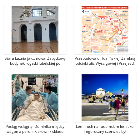
Stara Łaźnia jak… nowa. Zabytkowy
Przebudowa ul. Idalińskiej. Zamkną
budynek rogatki lubelskiej po
odcinki ulic Wyścigowej i Przejazd,
generalnym remoncie
otworzą Idalińskiej i Gałczyńskiego
Pociąg wciągnął Dominika między
Letni ruch na radomskim lotnisku.
wagon a peron. Kierownik składu
Tegoroczny czerwiec był
Kolei Mazowieckich przyznał się do
najlepszym miesiącem w historii