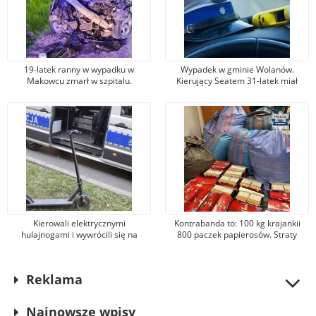
19-latek ranny w wypadku w
Wypadek w gminie Wolanów.
Makowcu zmarł w szpitalu.
Kierujący Seatem 31-latek miał
Podejrzewany sprawca został
promil alkoholu w organizmie.
aresztowany
Został ranny
Kierowali elektrycznymi
Kontrabanda to: 100 kg krajankii
hulajnogami i wywrócili się na
800 paczek papierosów. Straty
jezdni. 14-latek był pijany, 12-latka
Skarbu Państwa oszacowano na
trafiła do szpitalay
ponad 150 tys. zł
Reklama
Najnowsze wpisy