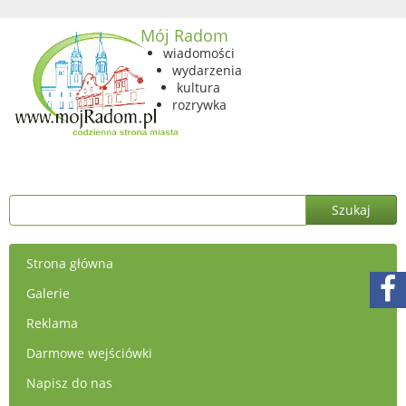
Mój Radom
wiadomości
wydarzenia
kultura
rozrywka
Strona główna
Galerie
Reklama
Darmowe wejściówki
Napisz do nas