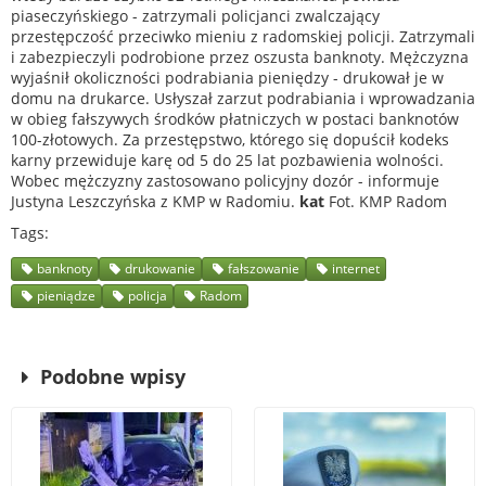
piaseczyńskiego - zatrzymali policjanci zwalczający
przestępczość przeciwko mieniu z radomskiej policji. Zatrzymali
i zabezpieczyli podrobione przez oszusta banknoty. Mężczyzna
wyjaśnił okoliczności podrabiania pieniędzy - drukował je w
domu na drukarce. Usłyszał zarzut podrabiania i wprowadzania
w obieg fałszywych środków płatniczych w postaci banknotów
100-złotowych. Za przestępstwo, którego się dopuścił kodeks
karny przewiduje karę od 5 do 25 lat pozbawienia wolności.
Wobec mężczyzny zastosowano policyjny dozór - informuje
Justyna Leszczyńska z KMP w Radomiu.
kat
Fot. KMP Radom
Tags
banknoty
drukowanie
fałszowanie
internet
pieniądze
policja
Radom
Podobne wpisy