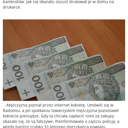
banknotów. Jak się okazało, oszust drukował je w domu na
drukarce.
-Mężczyzna poznał przez internet kobietę. Umówili się w
Radomiu, a po spotkaniu towarzyskim mężczyzna pozostawił
kobiecie pieniądze. Gdy ta chciała zapłacić nimi za zakupy
okazało się, że są fałszywe. Poinformowała o zajściu policję, a
wtedy bardzo szybko 32-letniego mieszkańca powiatu