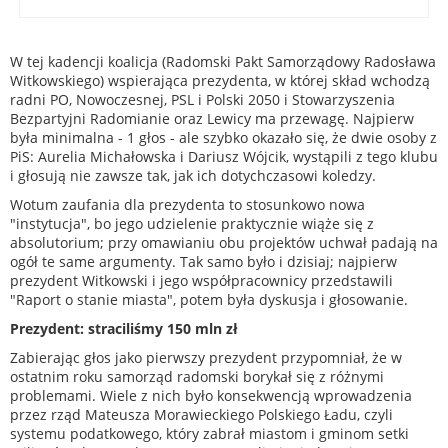
W tej kadencji koalicja (Radomski Pakt Samorządowy Radosława
Witkowskiego) wspierająca prezydenta, w której skład wchodzą
radni PO, Nowoczesnej, PSL i Polski 2050 i Stowarzyszenia
Bezpartyjni Radomianie oraz Lewicy ma przewagę. Najpierw
była minimalna - 1 głos - ale szybko okazało się, że dwie osoby z
PiS: Aurelia Michałowska i Dariusz Wójcik, wystąpili z tego klubu
i głosują nie zawsze tak, jak ich dotychczasowi koledzy.
Wotum zaufania dla prezydenta to stosunkowo nowa
"instytucja", bo jego udzielenie praktycznie wiąże się z
absolutorium; przy omawianiu obu projektów uchwał padają na
ogół te same argumenty. Tak samo było i dzisiaj; najpierw
prezydent Witkowski i jego współpracownicy przedstawili
"Raport o stanie miasta", potem była dyskusja i głosowanie.
Prezydent: straciliśmy 150 mln zł
Zabierając głos jako pierwszy prezydent przypomniał, że w
ostatnim roku samorząd radomski borykał się z różnymi
problemami. Wiele z nich było konsekwencją wprowadzenia
przez rząd Mateusza Morawieckiego Polskiego Ładu, czyli
systemu podatkowego, który zabrał miastom i gminom setki