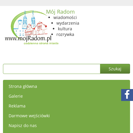
Mój Radom
wiadomości
wydarzenia
kultura
rozrywka
Strona główna
Galerie
Reklama
Darmowe wejściówki
Napisz do nas