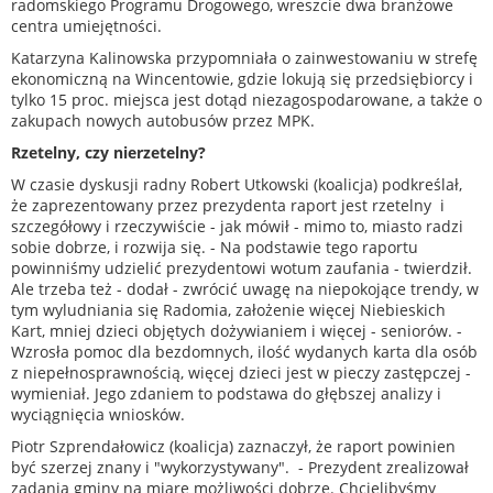
radomskiego Programu Drogowego, wreszcie dwa branżowe
centra umiejętności.
Katarzyna Kalinowska przypomniała o zainwestowaniu w strefę
ekonomiczną na Wincentowie, gdzie lokują się przedsiębiorcy i
tylko 15 proc. miejsca jest dotąd niezagospodarowane, a także o
zakupach nowych autobusów przez MPK.
Rzetelny, czy nierzetelny?
W czasie dyskusji radny Robert Utkowski (koalicja) podkreślał,
że zaprezentowany przez prezydenta raport jest rzetelny i
szczegółowy i rzeczywiście - jak mówił - mimo to, miasto radzi
sobie dobrze, i rozwija się. - Na podstawie tego raportu
powinniśmy udzielić prezydentowi wotum zaufania - twierdził.
Ale trzeba też - dodał - zwrócić uwagę na niepokojące trendy, w
tym wyludniania się Radomia, założenie więcej Niebieskich
Kart, mniej dzieci objętych dożywianiem i więcej - seniorów. -
Wzrosła pomoc dla bezdomnych, ilość wydanych karta dla osób
z niepełnosprawnością, więcej dzieci jest w pieczy zastępczej -
wymieniał. Jego zdaniem to podstawa do głębszej analizy i
wyciągnięcia wniosków.
Piotr Szprendałowicz (koalicja) zaznaczył, że raport powinien
być szerzej znany i "wykorzystywany". - Prezydent zrealizował
zadania gminy na miarę możliwości dobrze. Chcielibyśmy