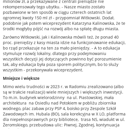
milionów zł, a przekazywane z centrali pieniądze nie
rekompensowały tego ubytku. - Nasze miasto zostało
pozbawione w ten sposób w ciągu czterech ostatnich lat
ogromnej kwoty 150 ml zł - przypomniał Witkowski. Dodał,
podobnie jak potem wiceprezydent Katarzyna Kalinowska, że te
środki mogłyby pójść na rozwój albo na spłatę długu miasta.
Zarówno Witkowski, jak i Kalinowska mówili też, że ponad 40
proc. pieniędzy z kasy miasta idzie na funkcjonowanie edukacji,
bo rząd przekazuje na ten za mało pieniędzy. - A to edukacja
stymuluje rozwój lokalny, dlatego przy podejmowaniu
wszystkich decyzji jej dotyczących powinno być porozumienie
tak, aby edukacja była poza sporem politycznym, bo to służy
wszystkim - przekonywała wiceprezydent.
Mniejsze i większe
Mimo wielu trudności w 2023 r. w Radomiu zrealizowano (albo
są w trakcie realizacji) wiele mniejszych i większych inwestycji.
To m.in. budynek wielorodzinny na ul. Piastowskiej, mała
architektura na Osiedlu nad Potokiem w pobliżu zbiornika
wodnego, plac zabaw przy PSP 4, boisko przy Zespole Szkół
Zawodowych im. Hubala (BO), sala korekcyjna w X LO, platforma
dla niepełnosprawnych przy bibliotece, trasa NS, wiadukt w ul.
Żeromskiego, przebudowa ulic: Piwnej, Zgodnej, kontynuacja