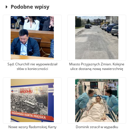
Podobne wpisy
Sąd: Churchill nie wypowiedział
Miasto Przyjaznych Zmian. Kolejne
słów o konieczności
ulice dostaną nową nawierzchnię
bombardowania Niemiec. Wójcik:
asfaltową
Nie zgadzam się z wyrokiem
Nowe wzory Radomskiej Karty
Dominik stracił w wypadku