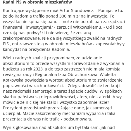
Radni PiS w obronie mieszkańców
Kontrujące wystąpienie miał Artur Standowicz. - Pomijacie to,
że do Radomia trafiło ponad 300 mln zł na inwestycje. To
wszystko nie spina się panu - może nie potrafi pan zarządzać i
finansami i inwestycjami? - zarzucił Witkowskiemu. - Od lipca
czekają nas podwyżki i nie wierzę, że zostaną
zrekompensowane. Nie da się wszystkiego zwalić na radnych
PiS , oni zawsze stoją w obronie mieszkańców - zapewniał były
kandydat na prezydenta Radomia.
Wielu radnych koalicji przypominało, że udzielanie
absolutorium to przede wszystkim sprawozdanie z wykonania
budżetu za rok 2023, a do tego zastrzeżeń nie miała komisja
rewizyjna rady i Regionalna Izba Obrachunkowa. Wioletta
Kotkowska powiedziała wprost: absolutorium to stwierdzenie
poprawności w rachunkowości. - Zdegradowaliście ten kraj i
nasz radomski samorząd, a teraz żądacie cudów. W spółkach
skarbu państwa są nieprawidłowości, afery, nie - aferki. A wy
mówicie że nic się nie stało i wszystko zapomnieliście?
Prezydent przedstawił przerażające dane, jak samorząd
ucierpiał. Macie zakorzeniony mechanizm wyparcia i taka
prezentacja do was nie trafia - podsumowała.
Wynik głosowania nad absolutorium był taki sam, jak nad