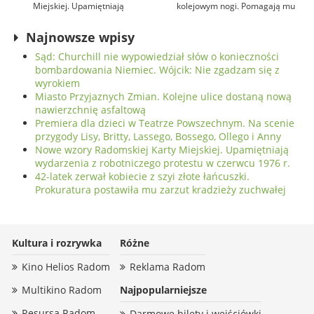
Miejskiej. Upamiętniają
kolejowym nogi. Pomagają mu
wydarzenia z robotniczego
tysiące osób, jeden z darczyńców
protestu w czerwcu 1976 r.
przekazał na leczenie 100 tys. zł!
Najnowsze wpisy
Sąd: Churchill nie wypowiedział słów o konieczności
bombardowania Niemiec. Wójcik: Nie zgadzam się z
wyrokiem
Miasto Przyjaznych Zmian. Kolejne ulice dostaną nową
nawierzchnię asfaltową
Premiera dla dzieci w Teatrze Powszechnym. Na scenie
przygody Lisy, Britty, Lassego, Bossego, Ollego i Anny
Nowe wzory Radomskiej Karty Miejskiej. Upamiętniają
wydarzenia z robotniczego protestu w czerwcu 1976 r.
42-latek zerwał kobiecie z szyi złote łańcuszki.
Prokuratura postawiła mu zarzut kradzieży zuchwałej
Kultura i rozrywka
Różne
Kino Helios Radom
Reklama Radom
Multikino Radom
Najpopularniejsze
Resursa Radom
Darmowe bilety i wejściówki