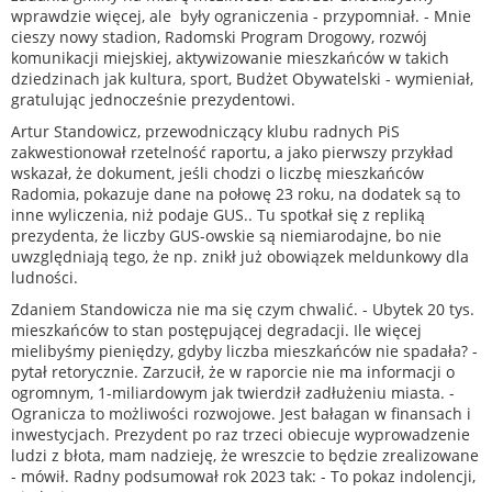
wprawdzie więcej, ale były ograniczenia - przypomniał. - Mnie
cieszy nowy stadion, Radomski Program Drogowy, rozwój
komunikacji miejskiej, aktywizowanie mieszkańców w takich
dziedzinach jak kultura, sport, Budżet Obywatelski - wymieniał,
gratulując jednocześnie prezydentowi.
Artur Standowicz, przewodniczący klubu radnych PiS
zakwestionował rzetelność raportu, a jako pierwszy przykład
wskazał, że dokument, jeśli chodzi o liczbę mieszkańców
Radomia, pokazuje dane na połowę 23 roku, na dodatek są to
inne wyliczenia, niż podaje GUS.. Tu spotkał się z repliką
prezydenta, że liczby GUS-owskie są niemiarodajne, bo nie
uwzględniają tego, że np. znikł już obowiązek meldunkowy dla
ludności.
Zdaniem Standowicza nie ma się czym chwalić. - Ubytek 20 tys.
mieszkańców to stan postępującej degradacji. Ile więcej
mielibyśmy pieniędzy, gdyby liczba mieszkańców nie spadała? -
pytał retorycznie. Zarzucił, że w raporcie nie ma informacji o
ogromnym, 1-miliardowym jak twierdził zadłużeniu miasta. -
Ogranicza to możliwości rozwojowe. Jest bałagan w finansach i
inwestycjach. Prezydent po raz trzeci obiecuje wyprowadzenie
ludzi z błota, mam nadzieję, że wreszcie to będzie zrealizowane
- mówił. Radny podsumował rok 2023 tak: - To pokaz indolencji,