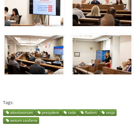
Tags
absolutorium
prezydent
rada
Radom
sesja
wotum zaufania