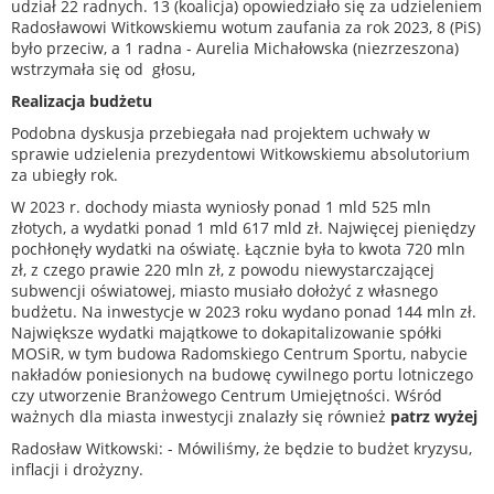
udział 22 radnych. 13 (koalicja) opowiedziało się za udzieleniem
Radosławowi Witkowskiemu wotum zaufania za rok 2023, 8 (PiS)
było przeciw, a 1 radna - Aurelia Michałowska (niezrzeszona)
wstrzymała się od głosu,
Realizacja budżetu
Podobna dyskusja przebiegała nad projektem uchwały w
sprawie udzielenia prezydentowi Witkowskiemu absolutorium
za ubiegły rok.
W 2023 r. dochody miasta wyniosły ponad 1 mld 525 mln
złotych, a wydatki ponad 1 mld 617 mld zł. Najwięcej pieniędzy
pochłonęły wydatki na oświatę. Łącznie była to kwota 720 mln
zł, z czego prawie 220 mln zł, z powodu niewystarczającej
subwencji oświatowej, miasto musiało dołożyć z własnego
budżetu. Na inwestycje w 2023 roku wydano ponad 144 mln zł.
Największe wydatki majątkowe to dokapitalizowanie spółki
MOSiR, w tym budowa Radomskiego Centrum Sportu, nabycie
nakładów poniesionych na budowę cywilnego portu lotniczego
czy utworzenie Branżowego Centrum Umiejętności. Wśród
ważnych dla miasta inwestycji znalazły się również
patrz wyżej
Radosław Witkowski: - Mówiliśmy, że będzie to budżet kryzysu,
inflacji i drożyzny.