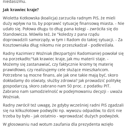
niedasizmu.
Jak krawiec kraje?
Wioletta Kotkowska (koalicja) zarzuciła radnym PiS, że mieli
duży wpływ na to, by poprawić sytuację finansową miasta. - Nie
udało się. Połowa długu to dług pana kolegi - zwróciła się do
Standowicza. Mówiła też, że "koledzy z pana rządu
doprowadzili samorządy, w tym i Radom do takiej sytuacji. - Za
Kosztowniaka dług nikomu nie przeszkadzał - podkreślała.
Radny Kazimierz Woźniak (Bezpartyjni Radomianie) powołał się
na porzekadło:"tak krawiec kraje, jak mu materii staje. -
Możemy się zastanawiać, czy faktycznie kroimy tę materię
prawidłowo, czy realizujemy cele służące mieszkańcom.
Potrzebne są mocne finans, ale jak one takie mają być, skoro
dokładamy do oświaty, służby zdrowia? Jak prowadzić politykę
gospodarczą, skoro zabrano nam 50 proc. z podatku PIT.
Zabrano nam samodzielność w podejmowaniu decyzji - uważa
Woźniak.
Radny zwrócił też uwagę, że gdyby wcześniej radni PiS zgadzali
się na kilkuzłotowe podwyżki np. wywozu odpadów, to dziś nie
trzeba by było - jak ostatnio - wprowadzać dużych podwyżek.
W głosowaniu nad wotum zaufania dla prezydenta wzięło