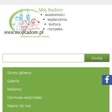
Mój Radom
wiadomości
wydarzenia
kultura
rozrywka
Strona główna
Galerie
Reklama
Darmowe wejściówki
Napisz do nas