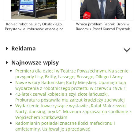
Koniec robót na ulicy Okulickiego.
Wraca problem Fabryki Broni w
Przystanki autobusowe wracają na
Radomiu. Poseł Konrad Frysztak
dawne miejsce
(KO) odpiera zarzuty posła
Przemysława Czarnka (PiS)
Reklama
Najnowsze wpisy
Premiera dla dzieci w Teatrze Powszechnym. Na scenie
przygody Lisy, Britty, Lassego, Bossego, Ollego i Anny
Nowe wzory Radomskiej Karty Miejskiej. Upamiętniają
wydarzenia z robotniczego protestu w czerwcu 1976 r.
42-latek zerwał kobiecie z szyi złote łańcuszki.
Prokuratura postawiła mu zarzut kradzieży zuchwałej
Wydarzenie towarzyszące wystawie „Rafał Malczewski.
Narty, dansing, brydż”. Muzeum zaprasza na spotkanie z
Wojciechem Szatkowskim
Radomianin posiadał znaczne ilości mefedronu i
amfetaminy. Usiłował je sprzedawać