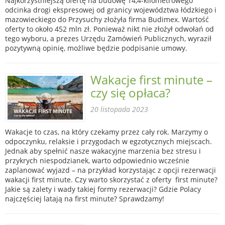
Najkorzystniejszą ofertę na budowę 14,4-kilometrowego
odcinka drogi ekspresowej od granicy województwa łódzkiego i
mazowieckiego do Przysuchy złożyła firma Budimex. Wartość
oferty to około 452 mln zł. Ponieważ nikt nie złożył odwołań od
tego wyboru, a prezes Urzędu Zamówień Publicznych, wyraził
pozytywną opinię, możliwe będzie podpisanie umowy.
Wakacje first minute –
czy się opłaca?
20 listopada 2023
Wakacje to czas, na który czekamy przez cały rok. Marzymy o
odpoczynku, relaksie i przygodach w egzotycznych miejscach.
Jednak aby spełnić nasze wakacyjne marzenia bez stresu i
przykrych niespodzianek, warto odpowiednio wcześnie
zaplanować wyjazd – na przykład korzystając z opcji rezerwacji
wakacji first minute. Czy warto skorzystać z oferty first minute?
Jakie są zalety i wady takiej formy rezerwacji? Gdzie Polacy
najczęściej latają na first minute? Sprawdzamy!