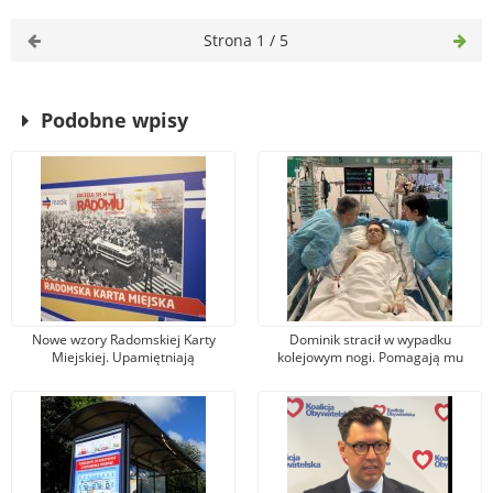
Strona 1 / 5
Podobne wpisy
Nowe wzory Radomskiej Karty
Dominik stracił w wypadku
Miejskiej. Upamiętniają
kolejowym nogi. Pomagają mu
wydarzenia z robotniczego
tysiące osób, jeden z darczyńców
protestu w czerwcu 1976 r.
przekazał na leczenie 100 tys. zł!