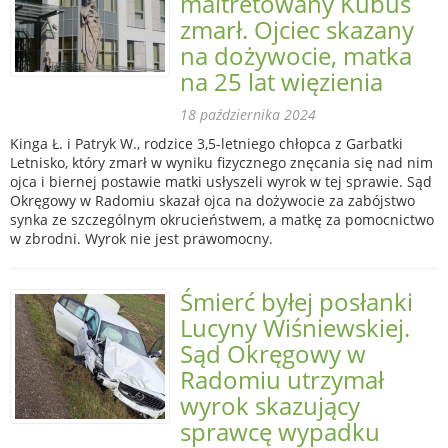
maltretowany Kubuś
zmarł. Ojciec skazany
na dożywocie, matka
na 25 lat więzienia
18 października 2024
Kinga Ł. i Patryk W., rodzice 3,5-letniego chłopca z Garbatki
Letnisko, który zmarł w wyniku fizycznego znęcania się nad nim
ojca i biernej postawie matki usłyszeli wyrok w tej sprawie. Sąd
Okręgowy w Radomiu skazał ojca na dożywocie za zabójstwo
synka ze szczególnym okrucieństwem, a matkę za pomocnictwo
w zbrodni. Wyrok nie jest prawomocny.
Śmierć byłej posłanki
Lucyny Wiśniewskiej.
Sąd Okręgowy w
Radomiu utrzymał
wyrok skazujący
sprawcę wypadku