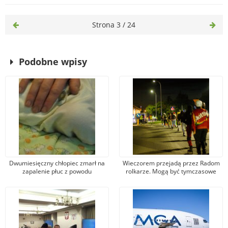
Strona 3 / 24
Podobne wpisy
Dwumiesięczny chłopiec zmarł na
Wieczorem przejadą przez Radom
zapalenie płuc z powodu
rolkarze. Mogą być tymczasowe
wyziębienia. Prokuratura zawiesiła
utrudnienia w ruchu i kursowaniu
śledztwo
autobusów