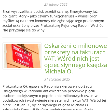
27 lutego 2025
Broń wystrzeliła, a pocisk przebił ścianę. Emerytowany już
policjant, który – jako czynny funkcjonariusz – wniósł broń
myśliwską na teren komendy nie zgłaszając tego przełożonym
został oskarżony przez Prokuraturę Rejonową Radom Wschód.
Nie przyznaje się do winy.
Oskarżeni o milionowe
przekręty na fakturach
VAT. Wśród nich jest
ojciec słynnego księdza
Michała O.
31 stycznia 2025
Prokuratura Okręgowa w Radomiu skierowała do Sądu
Okręgowego w Radomiu akt oskarżenia przeciwko pięciu
osobom podejrzanym o popełnienie milionowych oszustw
podatkowych i wystawienie nierzetelnych faktur VAT. Wśród tej
piątki jest Jan O., ojciec słynnego księdza Michała O.,
założyciela Fundacji Profeto, podejrzanego o nadużycia