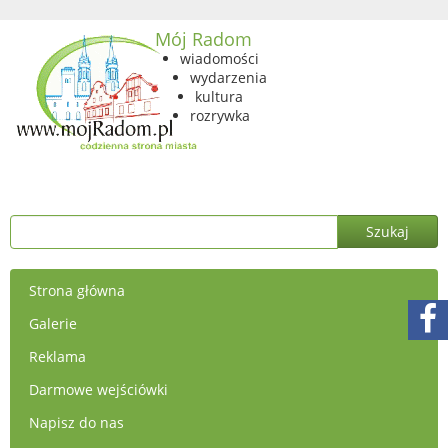
Mój Radom
wiadomości
wydarzenia
kultura
rozrywka
Strona główna
Galerie
Reklama
Darmowe wejściówki
Napisz do nas