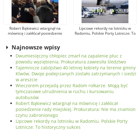
Robert Bąkiewicz wtargnął na
Lipcowe rekordy na lotnisku w
mównicę i zakłócał posiedzenie
Radomiu. Polskie Porty Lotnicze: To
rady miejskiej. Prokuratura: Nie ma
historyczny sukces
znamion czynu zabronionego
Najnowsze wpisy
Dwumiesięczny chłopiec zmarł na zapalenie płuc z
powodu wyziębienia. Prokuratura zawiesiła śledztwo
Tajemnicze zabójstwo 40-letniej kobiety na terenie gminy
Klwów. Dwoje podejrzanych zostało zatrzymanych i siedzi
w areszcie
Wieczorem przejadą przez Radom rolkarze. Mogą być
tymczasowe utrudnienia w ruchu i kursowaniu
autobusów
Robert Bąkiewicz wtargnął na mównicę i zakłócał
posiedzenie rady miejskiej. Prokuratura: Nie ma znamion
czynu zabronionego
Lipcowe rekordy na lotnisku w Radomiu. Polskie Porty
Lotnicze: To historyczny sukces