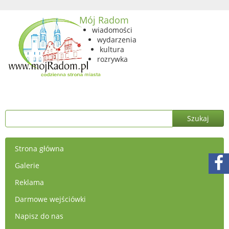
Mój Radom
wiadomości
wydarzenia
kultura
rozrywka
Strona główna
Galerie
Reklama
Darmowe wejściówki
Napisz do nas