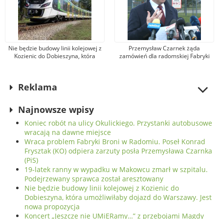
Nie będzie budowy linii kolejowej z
Przemysław Czarnek żąda
Kozienic do Dobieszyna, która
zamówień dla radomskiej Fabryki
umożliwiłaby dojazd do Warszawy.
Broni. Zarząd firmy odpowiada, że
Jest nowa propozycja
kandydat na premiera mówi
nieprawdę
Reklama
Najnowsze wpisy
Koniec robót na ulicy Okulickiego. Przystanki autobusowe
wracają na dawne miejsce
Wraca problem Fabryki Broni w Radomiu. Poseł Konrad
Frysztak (KO) odpiera zarzuty posła Przemysława Czarnka
(PiS)
19-latek ranny w wypadku w Makowcu zmarł w szpitalu.
Podejrzewany sprawca został aresztowany
Nie będzie budowy linii kolejowej z Kozienic do
Dobieszyna, która umożliwiłaby dojazd do Warszawy. Jest
nowa propozycja
Koncert „Jeszcze nie UMiERamy…” z przebojami Magdy