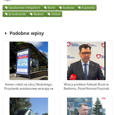
batalionów chłopskich
Borki
budowa
kujawska
przedszkole
Radom
żłobek
Podobne wpisy
Koniec robót na ulicy Okulickiego.
Wraca problem Fabryki Broni w
Przystanki autobusowe wracają na
Radomiu. Poseł Konrad Frysztak
dawne miejsce
(KO) odpiera zarzuty posła
Przemysława Czarnka (PiS)