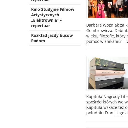
Kino Studyjne Filmów
Artystycznych
„Elektrownia” –
Barbara Woźniak za k
repertuar
Gombrowicza. Debiuta
Rozkład jazdy busów
wieku, filozofie, któ
Radom
pomóc w znikaniu” – w
Kapituła Nagrody Lit
spośród których we wr
Kapituła wskaże też o
południu Francji, gdz