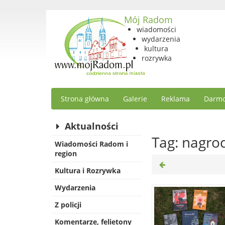
Mój Radom
wiadomości
wydarzenia
kultura
rozrywka
Strona główna
Galerie
Reklama
Darmo
Aktualności
Tag: nagrod
Wiadomości Radom i
region
Kultura i Rozrywka
Wydarzenia
Z policji
Komentarze, felietony