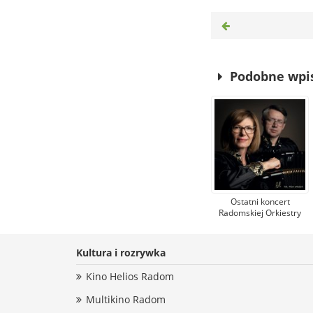
Podobne wpi
Ostatni koncert
Radomskiej Orkiestry
Kameralnej w sezonie.
Królem wieczoru
będzie tango i Astor
Kultura i rozrywka
Piazzolla
Kino Helios Radom
Multikino Radom