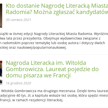
Kto dostanie Nagrodę Literacką Miast
Radomia? Można zgłaszać kandydató
30 czerwca 2021
siążki w ósmej edycji Nagrody Literackiej Miasta Radomia. Wyróżni
dwa lata przez prezydenta. Obejmuje wydawnictwa związane z
 radomskim poprzez tematykę lub osobę autora i dotyczy dwóch
terackiej oraz naukowej/popularnonaukowej.
Nagroda Literacka im. Witolda
Gombrowicza. Laureat pojedzie do
domu pisarza we Francji
16 grudnia 2020
. Witolda Gombrowicza ma drugiego mecenasa. Dzięki temu laurea
adycyjnie 40 tys. zł, a kapituła wskaże też osobę, która spędzi mies
rancji, w ramach rezydencji literackiej.