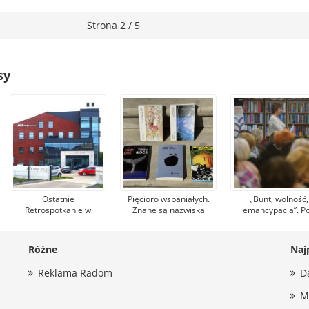
Strona 2 / 5
sy
Ostatnie
Pięcioro wspaniałych.
„Bunt, wolność,
Retrospotkanie w
Znane są nazwiska
emancypacja”. P
sezonie. Uczestnicy
nominowanych do
takim hasłem odb
udadzą się z wizytą do
Nagrody Literackiej im.
się wydarzenia 
Karscha
Witolda Gombrowicza
Radomskiej Wios
Różne
Naj
Literackiej
Reklama Radom
D
M