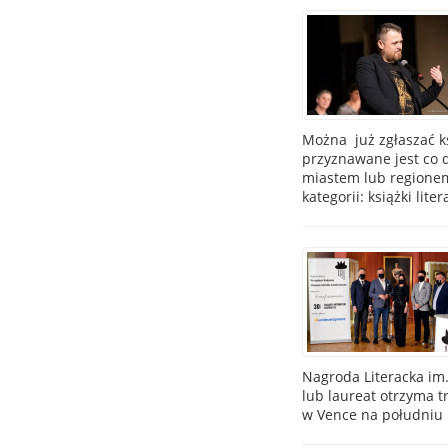
Można już zgłaszać k
przyznawane jest co 
miastem lub regionem
kategorii: książki li
Nagroda Literacka im
lub laureat otrzyma tr
w Vence na południu F