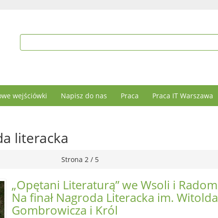
we wejściówki
Napisz do nas
Praca
Praca IT Warszawa
a literacka
Strona 2 / 5
„Opętani Literaturą” we Wsoli i Radom
Na finał Nagroda Literacka im. Witolda
Gombrowicza i Król