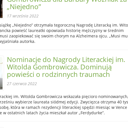
„Niejedno”
17 września 2022
siążkę „Niejedno” otrzymała tegoroczną Nagrodę Literacką im. Wit
ncka powieść laureatki opowiada historię mężczyzny w średnim
ry musi zaopiekować się swoim chorym na Alzheimera ojcu. „Musi mu
yjaśniała autorka.
Nominacje do Nagrody Literackiej im.
Witolda Gombrowicza. Dominują
powieści o rodzinnych traumach
27 czerwca 2022
erackiej im. Witolda Gombrowicza wskazała pięcioro nominowanych
ześniu wybierze laureata siódmej edycji. Zwycięzca otrzyma 40 tys.
sobę, która w ramach rezydencji literackiej spędzi miesiąc w Vence
ie w ostatnich latach życia mieszkał autor „Ferdydurke”.