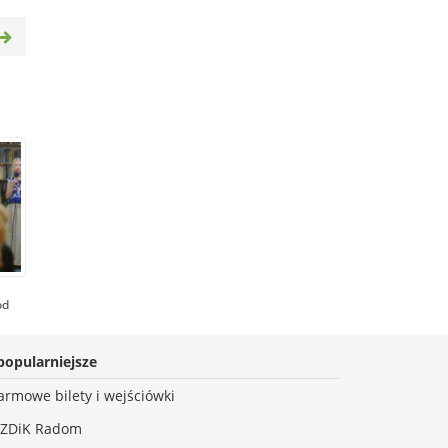
od
ędą
48
ny
popularniejsze
armowe bilety i wejściówki
ZDiK Radom