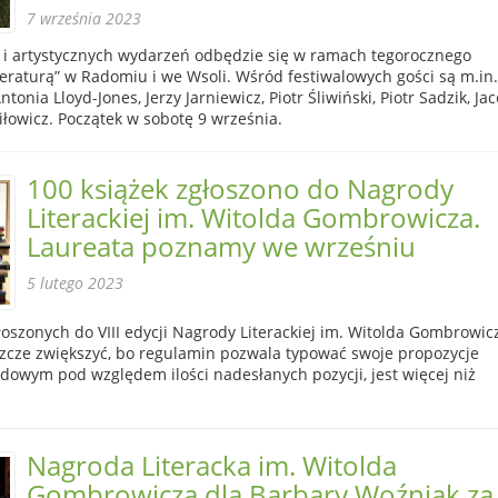
7 września 2023
h i artystycznych wydarzeń odbędzie się w ramach tegorocznego
teraturą” w Radomiu i we Wsoli. Wśród festiwalowych gości są m.in.
tonia Lloyd-Jones, Jerzy Jarniewicz, Piotr Śliwiński, Piotr Sadzik, Ja
wiłowicz. Początek w sobotę 9 września.
100 książek zgłoszono do Nagrody
Literackiej im. Witolda Gombrowicza.
Laureata poznamy we wrześniu
5 lutego 2023
głoszonych do VIII edycji Nagrody Literackiej im. Witolda Gombrowic
szcze zwiększyć, bo regulamin pozwala typować swoje propozycje
dowym pod względem ilości nadesłanych pozycji, jest więcej niż
Nagroda Literacka im. Witolda
Gombrowicza dla Barbary Woźniak za