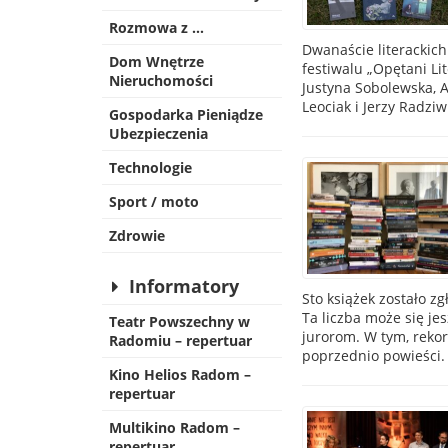
Rozmowa z …
Dwanaście literackic
Dom Wnętrze
festiwalu „Opętani Li
Nieruchomości
Justyna Sobolewska, An
Leociak i Jerzy Radzi
Gospodarka Pieniądze
Ubezpieczenia
Technologie
Sport / moto
Zdrowie
Informatory
Sto książek zostało z
Ta liczba może się je
Teatr Powszechny w
jurorom. W tym, rekor
Radomiu – repertuar
poprzednio powieści.
Kino Helios Radom –
repertuar
Multikino Radom –
repertuar