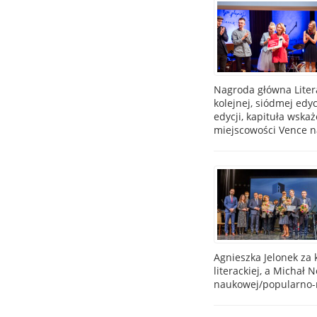
Nagroda główna Litera
kolejnej, siódmej edy
edycji, kapituła wska
miejscowości Vence na
Agnieszka Jelonek za 
literackiej, a Michał
naukowej/popularno-n