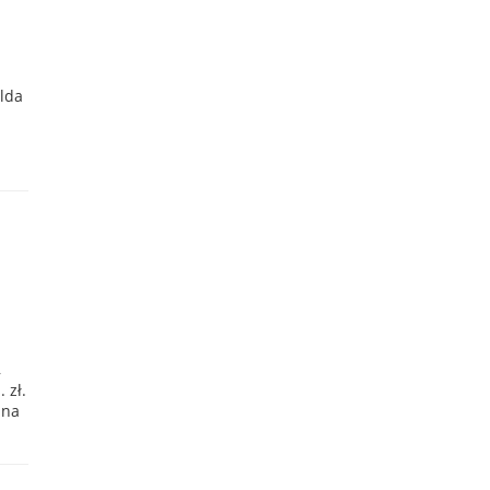
olda
,
 zł.
 na