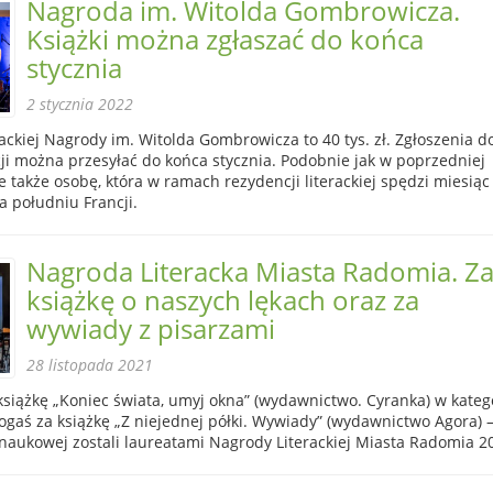
Nagroda im. Witolda Gombrowicza.
Książki można zgłaszać do końca
stycznia
2 stycznia 2022
ckiej Nagrody im. Witolda Gombrowicza to 40 tys. zł. Zgłoszenia d
cji można przesyłać do końca stycznia. Podobnie jak w poprzedniej
że także osobę, która w ramach rezydencji literackiej spędzi miesiąc
 południu Francji.
Nagroda Literacka Miasta Radomia. Z
książkę o naszych lękach oraz za
wywiady z pisarzami
28 listopada 2021
książkę „Koniec świata, umyj okna” (wydawnictwo. Cyranka) w katego
 Nogaś za książkę „Z niejednej półki. Wywiady” (wydawnictwo Agora) 
aukowej zostali laureatami Nagrody Literackiej Miasta Radomia 2