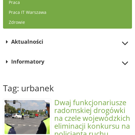
Praca
Praca IT Warszawa
Zdrowie
Aktualności
Informatory
Tag: urbanek
Dwaj funkcjonariusze
radomskiej drogówki
na czele wojewódzkich
eliminacji konkursu na
policjanta ruchu