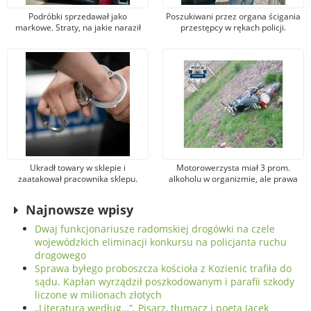
Podróbki sprzedawał jako
Poszukiwani przez organa ścigania
markowe. Straty, na jakie naraził
przestępcy w rękach policji.
producentów, sięgają blisko 340
Funkcjonariusze z Grójca
tys. złotych
zatrzymali 10 osób
Ukradł towary w sklepie i
Motorowerzysta miał 3 prom.
zaatakował pracownika sklepu.
alkoholu w organizmie, ale prawa
teraz grozi mu do 10 lat więzienia
jazdy nie. Uciekał, jednak policjanci
go zatrzymali
Najnowsze wpisy
Dwaj funkcjonariusze radomskiej drogówki na czele
wojewódzkich eliminacji konkursu na policjanta ruchu
drogowego
Sprawa byłego proboszcza kościoła z Kozienic trafiła do
sądu. Kapłan wyrządził poszkodowanym i parafii szkody
liczone w milionach złotych
„Literatura według…”. Pisarz, tłumacz i poeta Jacek