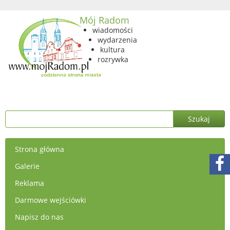
Mój Radom
wiadomości
wydarzenia
kultura
rozrywka
Strona główna
Galerie
Reklama
Darmowe wejściówki
Napisz do nas