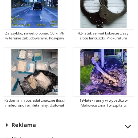
Za szybko, nawet o ponad 50 km/h
42-latek zerwał kobiecie z szyi
w terenie zabudowanym. Posypały
złote łańcuszki. Prokuratura
się mandaty i punkty karne
postawiła mu zarzut kradzieży
zuchwałej
Radomianin posiadał znaczne ilości
19-latek ranny w wypadku w
mefedronu i amfetaminy. Usiłował
Makowcu zmarł w szpitalu.
je sprzedawać
Podejrzewany sprawca został
aresztowany
Reklama