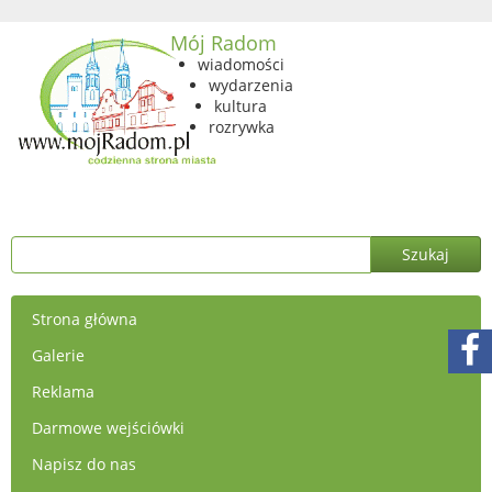
Mój Radom
wiadomości
wydarzenia
kultura
rozrywka
Strona główna
Galerie
Reklama
Darmowe wejściówki
Napisz do nas